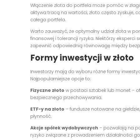
Włączenie złota do portfela może pomóc w złag
aktywa tracą na wartości, złoto często zyskuje,
całego portfela.
Warto zauważyć, że optymalny udział złota w port
finansowej i tolerancji ryzyka. Niektórzy eksperci 
zapewnić odpowiednią równowagę między bezpi
Formy inwestycji w złoto
Inwestorzy mają do wyboru różne formy inwestycji
Najpopularniejsze opcje to:
Fizyczne złoto
w postaci sztabek lub monet – o
bezpiecznego przechowywania.
ETF-y na złoto
– fundusze notowane na giełdzie, 
płynność.
Akcje spółek wydobywczych
– pozwalają na po
ryzyko związane z prowadzeniem działalności g