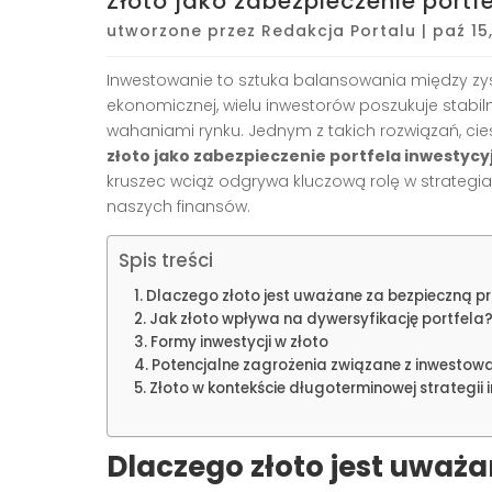
Złoto jako zabezpieczenie portf
utworzone przez
Redakcja Portalu
|
paź 15
Inwestowanie to sztuka balansowania między zy
ekonomicznej, wielu inwestorów poszukuje stabil
wahaniami rynku. Jednym z takich rozwiązań, ci
złoto jako zabezpieczenie portfela inwestyc
kruszec wciąż odgrywa kluczową rolę w strategi
naszych finansów.
Spis treści
Dlaczego złoto jest uważane za bezpieczną p
Jak złoto wpływa na dywersyfikację portfela
Formy inwestycji w złoto
Potencjalne zagrożenia związane z inwestow
Złoto w kontekście długoterminowej strategii 
Dlaczego złoto jest uważ