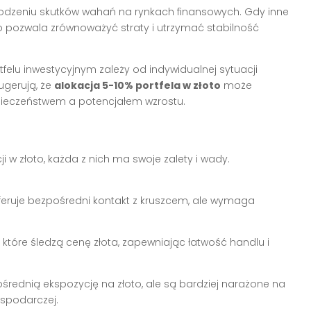
odzeniu skutków wahań na rynkach finansowych. Gdy inne
 co pozwala zrównoważyć straty i utrzymać stabilność
felu inwestycyjnym zależy od indywidualnej sytuacji
sugerują, że
alokacja 5-10% portfela w złoto
może
eczeństwem a potencjałem wzrostu.
 w złoto, każda z nich ma swoje zalety i wady.
feruje bezpośredni kontakt z kruszcem, ale wymaga
które śledzą cenę złota, zapewniając łatwość handlu i
średnią ekspozycję na złoto, ale są bardziej narażone na
ospodarczej.