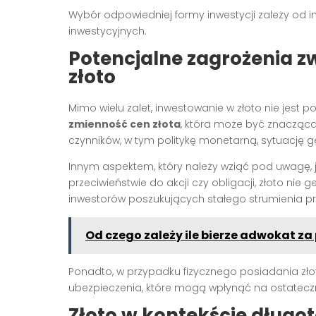
Wybór odpowiedniej formy inwestycji zależy od i
inwestycyjnych.
Potencjalne zagrożenia 
złoto
Mimo wielu zalet, inwestowanie w złoto nie jest
zmienność cen złota
, która może być znacząca 
czynników, w tym politykę monetarną, sytuację g
Innym aspektem, który należy wziąć pod uwagę, j
przeciwieństwie do akcji czy obligacji, złoto nie
inwestorów poszukujących stałego strumienia p
Od czego zależy ile bierze adwokat z
Ponadto, w przypadku fizycznego posiadania złot
ubezpieczenia, które mogą wpłynąć na ostateczny
Złoto w kontekście długot