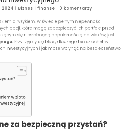
ela inwestycyjnego
, 2024
|
Biznes i finanse
|
0 komentarzy
skiem a ryzykiem. W świecie pełnym niepewności
nych opcji, które mogą zabezpieczyć ich portfele przed
eszącym się niesłabnącą popularnością od wieków, jest
yjnego
. Przyjrzyjmy się bliżej, dlaczego ten szlachetny
ach inwestycyjnych i jak może wpłynąć na bezpieczeństwo
rzystań?
?
aniem w złoto
inwestycyjnej
ane za bezpieczną przystań?