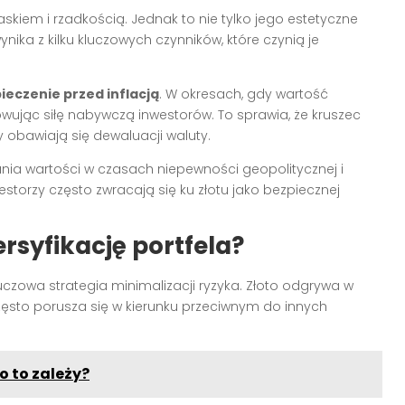
kiem i rzadkością. Jednak to nie tylko jego estetyczne
ynika z kilku kluczowych czynników, które czynią je
ieczenie przed inflacją
. W okresach, gdy wartość
owując siłę nabywczą inwestorów. To sprawia, że kruszec
y obawiają się dewaluacji waluty.
nia wartości w czasach niepewności geopolitycznej i
storzy często zwracają się ku złotu jako bezpiecznej
rsyfikację portfela?
uczowa strategia minimalizacji ryzyka. Złoto odgrywa w
zęsto porusza się w kierunku przeciwnym do innych
o to zależy?