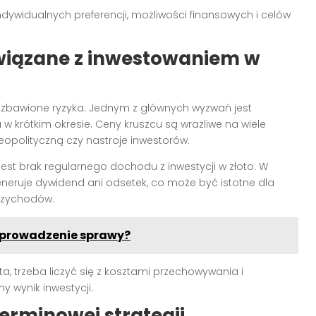
ndywidualnych preferencji, możliwości finansowych i celów
związane z inwestowaniem w
 pozbawione ryzyka. Jednym z głównych wyzwań jest
w krótkim okresie. Ceny kruszcu są wrażliwe na wiele
eopolityczną czy nastroje inwestorów.
est brak regularnego dochodu z inwestycji w złoto. W
 generuje dywidend ani odsetek, co może być istotne dla
rzychodów.
a prowadzenie sprawy?
a, trzeba liczyć się z kosztami przechowywania i
 wynik inwestycji.
erminowej strategii