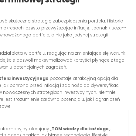
ć skuteczną strategią zabezpieczenia portfela. Historia
h okresach, często przewyższając inflację. Jednak kluczem
wnoważonego portfela, a nie jako jedynej strategii
iał złota w portfelu, reagując na zmieniające się warunki
odejście pozwoli maksymalizować korzyści płynące z tego
waniu potencjalnych zagrożeń.
tfela inwestycyjnego
pozostaje atrakcyjną opcją dla
e jak ochrona przed inflacją i zdolność do dywersyfikacji
ę w nowoczesnych strategiach inwestycyjnych. Niemniej
we jest zrozumienie zarówno potencjału, jak i ograniczeń
sowe.
informacyjny oferujący „
TOM wiedzy dla każdego
„.
z dziedzin takich jak biznes, technologia, lifestyle,