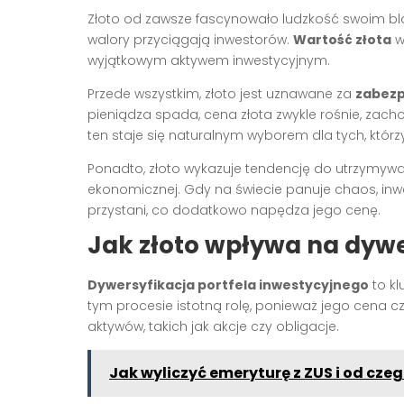
Złoto od zawsze fascynowało ludzkość swoim blas
walory przyciągają inwestorów.
Wartość złota
w
wyjątkowym aktywem inwestycyjnym.
Przede wszystkim, złoto jest uznawane za
zabezp
pieniądza spada, cena złota zwykle rośnie, zach
ten staje się naturalnym wyborem dla tych, którz
Ponadto, złoto wykazuje tendencję do utrzymywa
ekonomicznej. Gdy na świecie panuje chaos, inwe
przystani, co dodatkowo napędza jego cenę.
Jak złoto wpływa na dywe
Dywersyfikacja portfela inwestycyjnego
to kl
tym procesie istotną rolę, ponieważ jego cena c
aktywów, takich jak akcje czy obligacje.
Jak wyliczyć emeryturę z ZUS i od czeg