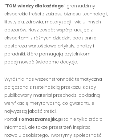
"
TOM wiedzy dla każdego
" gromadzimy
eksperckie treści z zakresu biznesu, technologii,
lifestyle'u, zdrowia, motoryzacji i wielu innych
obszarów. Nasz zespół, współpracując z
ekspertami z różnych dziedzin, codziennie
dostarcza wartościowe artykuły, analizy i
poradniki, które pomagają czytelnikom
podejmować świadome decyzje.
Wyróżnia nas wszechstronność tematyczna
połączona z rzetelnością przekazu. Każdy
publikowany materiał przechodzi dokładną
weryfikację merytoryczną, co gwarantuje
najwyższą jakość treści.
Portal
TomaszSamojlik.pl
to nie tylko źródło
informacji, ale także przestrzeń inspiracji i
rozwoju osobistego. Tworzymy społeczność