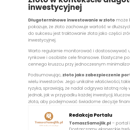
inwestycyjnej
Długoterminowe inwestowanie w złoto
może by
pokazuje, że złoto zachowuje wartość w dłuższyc
do sukcesu jest traktowanie złota jako części zró
inwestycyjnej.
Warto regularnie monitorować i dostosowywać udz
rynkowe i osobiste cele finansowe. Elastyczne p
cennego kruszcu przy jednoczesnym minimalizo
Podsumowując,
złoto jako zabezpieczenie por
wielu inwestorów. Jego unikalne właściwości, taki
ryzyka, sprawiają, że nadal odgrywa istotną rol
jednak, jak w przypadku każdej inwestycji, kluczo
złota, aby podejmować świadome decyzje finan
Redakcja Portalu
TomaszSamojlik.pl
– portal 
Dostarczamy eksperckie treści 