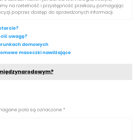
iamy na rzetelność i przystępność przekazu, pomagając
yzji poprzez dostęp do sprawdzonych informacji.
starcie?
ócić uwagę?
 warunkach domowych
 domowe maseczki nawilżające
ie międzynarodowym?
agane pola są oznaczone
*