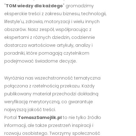
"
TOM wiedzy dla każdego
" gromadzimy
eksperckie treści z zakresu biznesu, technologii,
lifestyle'u, zdrowia, motoryzacji i wielu innych
obszarów. Nasz zespół, współpracując z
ekspertami z różnych dziedzin, codziennie
dostarcza wartościowe artykuły, analizy i
poradniki, które pomagają czytelnikom
podejmować świadome decyzje.
Wyróżnia nas wszechstronność tematyczna
połączona z rzetelnością przekazu. Każdy
publikowany materiał przechodzi dokładną
weryfikację merytoryczną, co gwarantuje
najwyższą jakość treści.
Portal
TomaszSamojlik.pl
to nie tylko źródło
informacji, ale także przestrzeń inspiracji i
rozwoju osobistego. Tworzymy społeczność