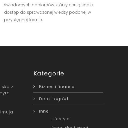
świadomych odbiorców, którzy cenią sobie
dostęp do sprawdzonej wiedzy podanej w
przystępnej formie.
Kategorie
isko z
Biznes i finanse
snym
Dom i ogród
Inne
zimują
Lifestyle