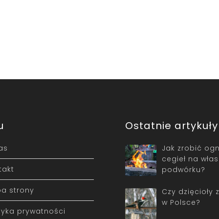
u
Ostatnie artykuły
as
Jak zrobić ogn
cegieł na wła
takt
podwórku?
a strony
Czy dzięcioły 
w Polsce?
ityka prywatności