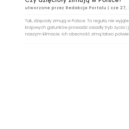
utworzone przez
Redakcja Portalu
|
cze 27,
Tak, dzięcioły zimują w Polsce. To reguła, nie wyją
krajowych gatunków prowadzi osiadły tryb życia 
naszym klimacie. Ich obecność zimą łatwo potwierd