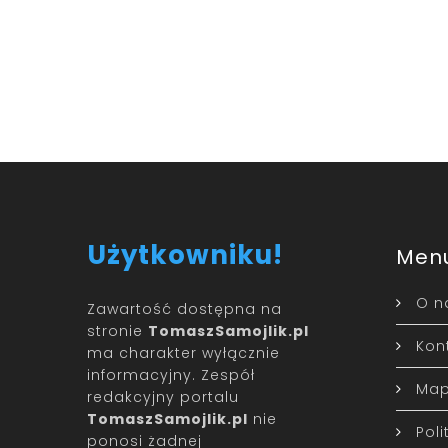
Użytkowniku!
Men
O n
Zawartość dostępna na
stronie
TomaszSamojlik.pl
Kon
ma charakter wyłącznie
informacyjny. Zespół
Map
redakcyjny portalu
TomaszSamojlik.pl
nie
Pol
ponosi żadnej