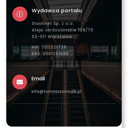
Wydawca portalu
p
Slashnet Sp. z o.o.
Aleje Jerozolimskie 109/70
02-011 Warszawa
NIP: 7011321728
KRS: 0001251686
Email

info@tomaszsamojlik.pl