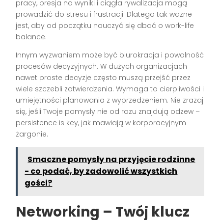
pracy, presja na wyniki i ciągła rywalizacja mogą
prowadzić do stresu i frustracji. Dlatego tak ważne
jest, aby od początku nauczyć się dbać o work-life
balance.
Innym wyzwaniem może być biurokracja i powolność
procesów decyzyjnych. W dużych organizacjach
nawet proste decyzje często muszą przejść przez
wiele szczebli zatwierdzenia. Wymaga to cierpliwości i
umiejętności planowania z wyprzedzeniem. Nie zrażaj
się, jeśli Twoje pomysły nie od razu znajdują odzew –
persistence is key, jak mawiają w korporacyjnym
żargonie.
Smaczne pomysły na przyjęcie rodzinne
- co podać, by zadowolić wszystkich
gości?
Networking – Twój klucz