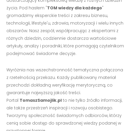
dostarczający kompleksową wiedzę z różnych dziedzin
życia. Pod hasłem "
TOM wiedzy dla każdego
"
gromadzimy eksperckie treści z zakresu biznesu,
technologii, lifestyle'u, zdrowia, motoryzacji i wielu innych
obszarów. Nasz zespół, współpracując z ekspertami z
różnych dziedzin, codziennie dostarcza wartościowe
artykuły, analizy i poradniki, które pomagają czytelnikom
podejmować świadome decyzje.
Wyróżnia nas wszechstronność tematyczna połączona
z rzetelnością przekazu. Każdy publikowany materiał
przechodzi dokładną weryfikację merytoryczną, co
gwarantuje najwyższą jakość treści.
Portal
TomaszSamojlik.pl
to nie tylko źródło informacji,
ale także przestrzeń inspiracji i rozwoju osobistego.
Tworzymy społeczność świadomych odbiorców, którzy
cenią sobie dostęp do sprawdzonej wiedzy podanej w
przystępnej formie.