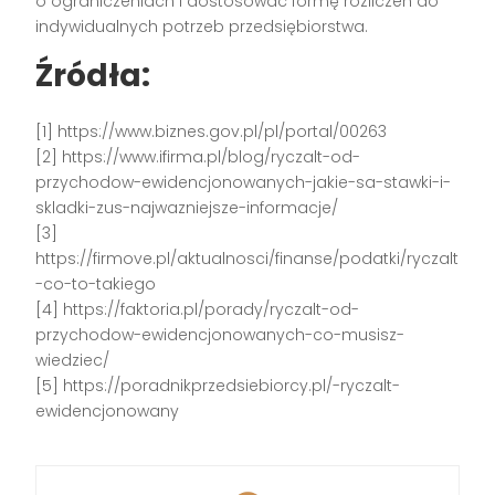
o ograniczeniach i dostosować formę rozliczeń do
indywidualnych potrzeb przedsiębiorstwa.
Źródła:
[1] https://www.biznes.gov.pl/pl/portal/00263
[2] https://www.ifirma.pl/blog/ryczalt-od-
przychodow-ewidencjonowanych-jakie-sa-stawki-i-
skladki-zus-najwazniejsze-informacje/
[3]
https://firmove.pl/aktualnosci/finanse/podatki/ryczalt
-co-to-takiego
[4] https://faktoria.pl/porady/ryczalt-od-
przychodow-ewidencjonowanych-co-musisz-
wiedziec/
[5] https://poradnikprzedsiebiorcy.pl/-ryczalt-
ewidencjonowany