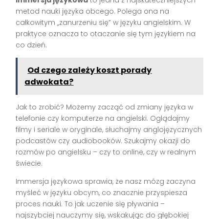
Immersja językowa
to jedna z najskuteczniejszych
metod nauki języka obcego. Polega ona na
całkowitym „zanurzeniu się” w języku angielskim. W
praktyce oznacza to otaczanie się tym językiem na
co dzień.
Od czego zależy koszt porady
adwokata?
Jak to zrobić? Możemy zacząć od zmiany języka w
telefonie czy komputerze na angielski. Oglądajmy
filmy i seriale w oryginale, słuchajmy anglojęzycznych
podcastów czy audiobooków. Szukajmy okazji do
rozmów po angielsku – czy to online, czy w realnym
świecie.
Immersja językowa sprawia, że nasz mózg zaczyna
myśleć w języku obcym, co znacznie przyspiesza
proces nauki. To jak uczenie się pływania –
najszybciej nauczymy się, wskakując do głębokiej