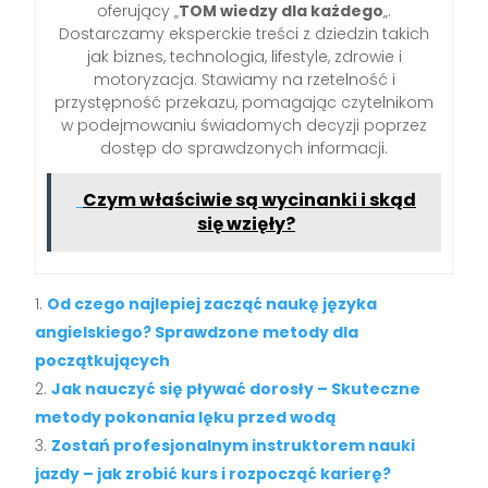
oferujący „
TOM wiedzy dla każdego
„.
Dostarczamy eksperckie treści z dziedzin takich
jak biznes, technologia, lifestyle, zdrowie i
motoryzacja. Stawiamy na rzetelność i
przystępność przekazu, pomagając czytelnikom
w podejmowaniu świadomych decyzji poprzez
dostęp do sprawdzonych informacji.
Czym właściwie są wycinanki i skąd
się wzięły?
Od czego najlepiej zacząć naukę języka
angielskiego? Sprawdzone metody dla
początkujących
Jak nauczyć się pływać dorosły – Skuteczne
metody pokonania lęku przed wodą
Zostań profesjonalnym instruktorem nauki
jazdy – jak zrobić kurs i rozpocząć karierę?