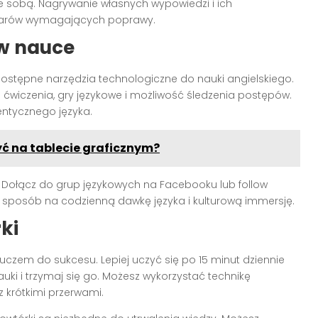
e sobą. Nagrywanie własnych wypowiedzi i ich
szarów wymagających poprawy.
 w nauce
dostępne narzędzia technologiczne do nauki angielskiego.
 ćwiczenia, gry językowe i możliwość śledzenia postępów.
entycznego języka.
ć na tablecie graficznym?
 Dołącz do grup językowych na Facebooku lub follow
y sposób na codzienną dawkę języka i kulturową immersję.
ki
luczem do sukcesu. Lepiej uczyć się po 15 minut dziennie
auki i trzymaj się go. Możesz wykorzystać technikę
 krótkimi przerwami.