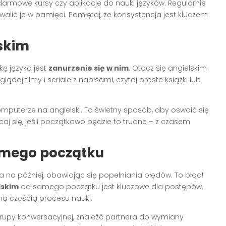
 darmowe kursy czy aplikacje do nauki języków. Regularnie
alić je w pamięci. Pamiętaj, że konsystencja jest kluczem
skim
ę języka jest
zanurzenie się w nim
. Otocz się angielskim
ądaj filmy i seriale z napisami, czytaj proste książki lub
omputerze na angielski. To świetny sposób, aby oswoić się
aj się, jeśli początkowo będzie to trudne – z czasem
amego początku
na później, obawiając się popełniania błędów. To błąd!
lskim
od samego początku jest kluczowe dla postępów.
ną częścią procesu nauki.
rupy konwersacyjnej, znaleźć partnera do wymiany