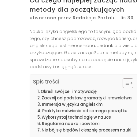
Od czego najlepiej zacząć nauk
metody dla początkujących
utworzone przez
Redakcja Portalu
|
lis 30
Nauka języka angielskiego to fascynująca podróż
tego, czy chcesz podróżować, rozwijać karierę, 
angielskiego jest nieoceniona. Jednak dla wiel
przytłaczające. Gdzie zacząć? Jakie metody są 
sprawdzone sposoby na rozpoczęcie nauki język
podstawy i osiągnąć sukces.
Spis treści
Określ swój cel i motywację
Zacznij od podstaw gramatyki i słownictwa
Immersja w języku angielskim
Praktyka mówienia od samego początku
Wykorzystaj technologię w nauce
Regularna nauka i powtórki
Nie bój się błędów i ciesz się procesem nauki