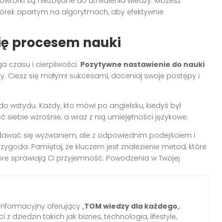
owtórki są niezbędne do utrwalenia wiedzy. Możesz
wtórek opartym na algorytmach, aby efektywnie
 się procesem nauki
a czasu i cierpliwości.
Pozytywne nastawienie do nauki
. Ciesz się małymi sukcesami, doceniaj swoje postępy i
do wstydu. Każdy, kto mówi po angielsku, kiedyś był
siebie wzrośnie, a wraz z nią umiejętności językowe.
dawać się wyzwaniem, ale z odpowiednim podejściem i
zygoda. Pamiętaj, że kluczem jest znalezienie metod, które
które sprawiają Ci przyjemność. Powodzenia w Twojej
informacyjny oferujący „
TOM wiedzy dla każdego
„.
z dziedzin takich jak biznes, technologia, lifestyle,