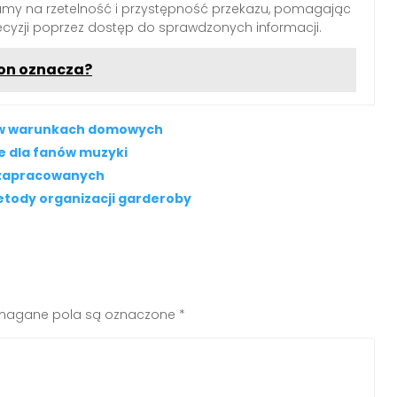
iamy na rzetelność i przystępność przekazu, pomagając
yzji poprzez dostęp do sprawdzonych informacji.
 on oznacza?
j w warunkach domowych
je dla fanów muzyki
a zapracowanych
etody organizacji garderoby
agane pola są oznaczone
*