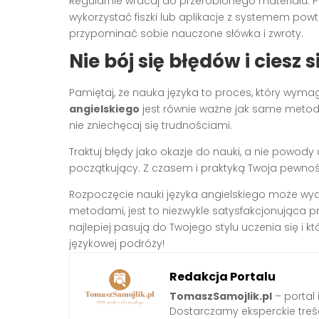
Regularnie wracaj do przerobionego materiału. P
wykorzystać fiszki lub aplikacje z systemem po
przypominać sobie nauczone słówka i zwroty.
Nie bój się błędów i ciesz
Pamiętaj, że nauka języka to proces, który wymag
angielskiego
jest równie ważne jak same metody
nie zniechęcaj się trudnościami.
Traktuj błędy jako okazje do nauki, a nie powody 
początkujący. Z czasem i praktyką Twoja pewność 
Rozpoczęcie nauki języka angielskiego może wy
metodami, jest to niezwykle satysfakcjonująca pr
najlepiej pasują do Twojego stylu uczenia się i 
językowej podróży!
Redakcja Portalu
TomaszSamojlik.pl
– portal 
Dostarczamy eksperckie treści 