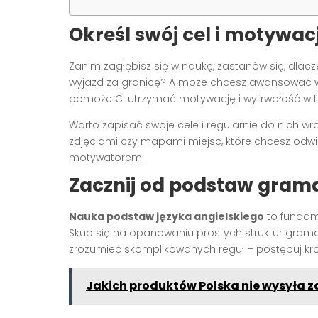
Określ swój cel i motywac
Zanim zagłębisz się w naukę, zastanów się, dlac
wyjazd za granicę? A może chcesz awansować 
pomoże Ci utrzymać motywację i wytrwałość w
Warto zapisać swoje cele i regularnie do nich wra
zdjęciami czy mapami miejsc, które chcesz odwi
motywatorem.
Zacznij od podstaw grama
Nauka podstaw języka angielskiego
to fundam
Skup się na opanowaniu prostych struktur grama
zrozumieć skomplikowanych reguł – postępuj kro
Jakich produktów Polska nie wysyła z