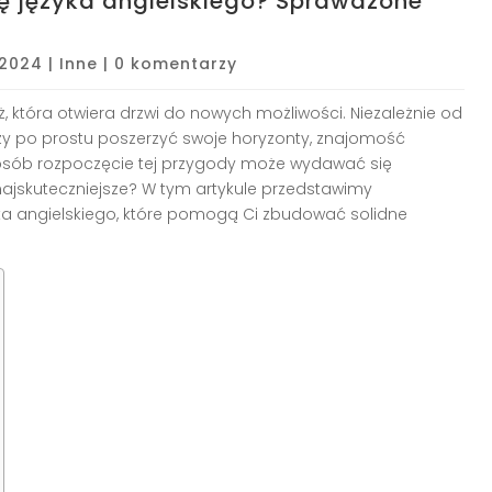
ę języka angielskiego? Sprawdzone
, 2024
|
Inne
|
0 komentarzy
, która otwiera drzwi do nowych możliwości. Niezależnie od
czy po prostu poszerzyć swoje horyzonty, znajomość
u osób rozpoczęcie tej przygody może wydawać się
najskuteczniejsze? W tym artykule przedstawimy
a angielskiego, które pomogą Ci zbudować solidne