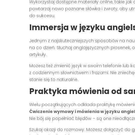
Wykorzystaj dostępne materiały online, takie jak
powtarzaj nowo poznane słówka i zwroty, aby utrw
do sukcesu.
Immersja w języku angiel
Jednym z najskuteczniejszych sposobów na nauk
na co dzień. Słuchaj anglojęzycznych piosenek, ogl
artykuły.
Możesz też zmienić język w swoim telefonie lub k
z codziennym słownictwem i frazami. Nie zniechęc
stanie się to naturalne.
Praktyka mówienia od s
Wielu początkujących odkłada praktykę mówienia 
Ćwiczenie wymowy i mówienia w języku angie
Nie bój się popełniać błędów – są one nieodłącz
Szukaj okazji do rozmowy. Możesz dołączyć do g