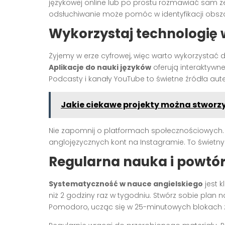
językowej online lub po prostu rozmawiać sam z
odsłuchiwanie może pomóc w identyfikacji ob
Wykorzystaj technologię
Żyjemy w erze cyfrowej, więc warto wykorzystać 
Aplikacje do nauki języków
oferują interaktywne
Podcasty i kanały YouTube to świetne źródła aut
Jakie ciekawe projekty można stworzy
Nie zapomnij o platformach społecznościowych.
anglojęzycznych kont na Instagramie. To świetn
Regularna nauka i powtór
Systematyczność w nauce angielskiego
jest k
niż 2 godziny raz w tygodniu. Stwórz sobie plan n
Pomodoro, ucząc się w 25-minutowych blokach z