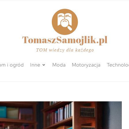
m i ogród
Inne
Moda
Motoryzacja
Technolo