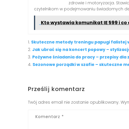
zdrowie i motoryzacja. Staw
czytelnikom w podejmowaniu świadomych dec
Kto wystawia komunikat IE 599 i co
Skuteczne metody treningu papugi faliste
Jak ubrać się na koncert popowy – stylizac
Pożywne śniadania do pracy – przepisy dl
Sezonowe porządki w szafie – skuteczne m
Prześlij komentarz
Twój adres email nie zostanie opublikowany.
Wym