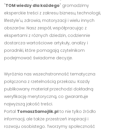
"
TOM wiedzy dla każdego
" gromadzimy
eksperckie treści z zakresu biznesu, technologii,
lifestyle'u, zdrowia, motoryzacji i wielu innych
obszarów. Nasz zespół, współpracując z
ekspertami z różnych dziedzin, codziennie
dostarcza wartościowe artykuły, analizy i
poradniki, które pomagają czytelnikom
podejmować świadome decyzje.
Wyróżnia nas wszechstronność tematyczna
połączona z rzetelnością przekazu. Każdy
publikowany materiał przechodzi dokładną
weryfikację merytoryczną, co gwarantuje
najwyższą jakość treści.
Portal
TomaszSamojlik.pl
to nie tylko źródło
informacji, ale także przestrzeń inspiracji i
rozwoju osobistego. Tworzymy społeczność