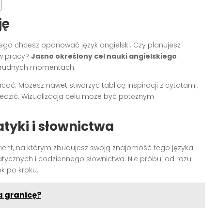
ję
zego chcesz opanować język angielski. Czy planujesz
w pracy?
Jasno określony cel nauki angielskiego
 trudnych momentach.
cać. Możesz nawet stworzyć tablicę inspiracji z cytatami,
edzić. Wizualizacja celu może być potężnym
tyki i słownictwa
ent, na którym zbudujesz swoją znajomość tego języka.
tycznych i codziennego słownictwa. Nie próbuj od razu
k po kroku.
a granicę?