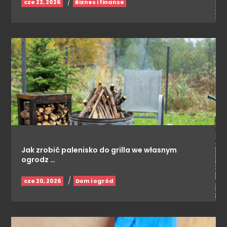
/
cze 22, 2026
Biznes i finanse
Jak zrobić palenisko do grilla we własnym
ogrodz …
/
cze 20, 2026
Dom i ogród