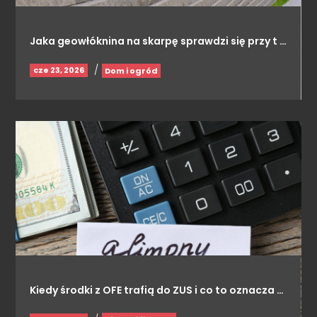
Jaka geowłóknina na skarpę sprawdzi się przy t …
/
cze 23, 2026
Dom i ogród
Kiedy środki z OFE trafią do ZUS i co to oznacza …