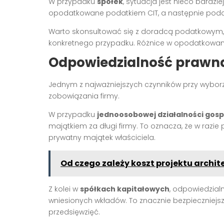
W przypadku
spółek
, sytuacja jest nieco bardzie
opodatkowane podatkiem CIT, a następnie poda
Warto skonsultować się z doradcą podatkowym, 
konkretnego przypadku. Różnice w opodatkowan
Odpowiedzialność prawna
Jednym z najważniejszych czynników przy wyborz
zobowiązania firmy.
W przypadku
jednoosobowej działalności gos
majątkiem za długi firmy. To oznacza, że w razi
prywatny majątek właściciela.
Od czego zależy koszt projektu archi
Z kolei w
spółkach kapitałowych
, odpowiedzial
wniesionych wkładów. To znacznie bezpieczniejs
przedsięwzięć.