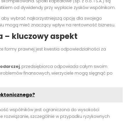
j skomplikowana. Spółki kapitałowe (sp. z o.o. i S.A.) są
tkiem od dywidendy przy wypłacie zysków wspólnikom.
aby wybrać najkorzystniejszą opcję dla swojego
iu mogą mieć znaczący wpływ na rentowność biznesu.
 – kluczowy aspekt
e formy prawnej jest kwestia odpowiedzialności za
podarczej
, przedsiębiorca odpowiada całym swoim
e problemów finansowych, wierzyciele mogą sięgnąć po
tektonicznego?
ność wspólników jest ograniczona do wysokości
ze rozwiązanie, szczególnie w przypadku ryzykownych