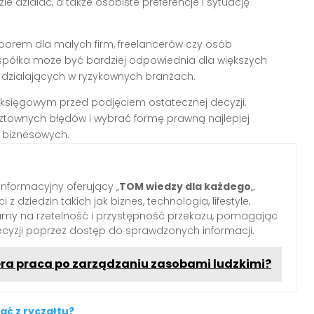
e działać, a także osobiste preferencje i sytuację
orem dla małych firm, freelancerów czy osób
spółka może być bardziej odpowiednia dla większych
ub działających w ryzykownych branżach.
księgowym przed podjęciem ostatecznej decyzji.
townych błędów i wybrać formę prawną najlepiej
 biznesowych.
informacyjny oferujący „
TOM wiedzy dla każdego
„.
z dziedzin takich jak biznes, technologia, lifestyle,
iamy na rzetelność i przystępność przekazu, pomagając
yzji poprzez dostęp do sprawdzonych informacji.
ra praca po zarządzaniu zasobami ludzkimi?
ać z ryczałtu?