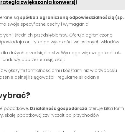
trategia zwiększania konwersji
bierane są
spółka z ograniczoną odpowiedzialnością (sp.
h ma swoje specyficzne cechy i wymagania.
łych i średnich przedsiębiorstw. Oferuje ograniczoną
dpowiadają oni tylko do wysokości wniesionych wkładów.
 dla dużych przedsiębiorstw. Wymaga większego kapitału
funduszy poprzez emisję akcji.
 z większymi formalnościami i kosztami niż w przypadku
dzenie pełnej księgowości i regularne składanie
wybrać?
tie podatkowe.
Działalność gospodarcza
oferuje kilka form
y, skalę podatkową czy ryczałt od przychodów