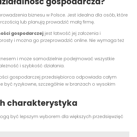
działalność gospodarcza?
owadzenia biznesu w Polsce. Jest idealna dla osób, które
rczością lub planują prowadzić małą firmę.
ności gospodarczej
jest łatwość jej założenia i
 prosty i można go przeprowadzić online. Nie wymaga też
biznesem i może samodzielnie podejmować wszystkie
leżność i szybkość działania.
ności gospodarczej przedsiębiorca odpowiada całym
e być ryzykowne, szczególnie w branżach o wysokim
ich charakterystyka
 mogą być lepszym wyborem dla większych przedsięwzięć