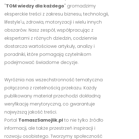
"
TOM wiedzy dla każdego
" gromadzimy
eksperckie treści z zakresu biznesu, technologii,
lifestyle'u, zdrowia, motoryzacji i wielu innych
obszarów. Nasz zespół, współpracując z
ekspertami z różnych dziedzin, codziennie
dostarcza wartościowe artykuły, analizy i
poradniki, które pomagają czytelnikom
podejmować świadome decyzje.
Wyróżnia nas wszechstronność tematyczna
połączona z rzetelnością przekazu. Każdy
publikowany materiał przechodzi dokładną
weryfikację merytoryczną, co gwarantuje
najwyższą jakość treści.
Portal
TomaszSamojlik.pl
to nie tylko źródło
informacji, ale także przestrzeń inspiracji i
rozwoju osobistego. Tworzymy społeczność