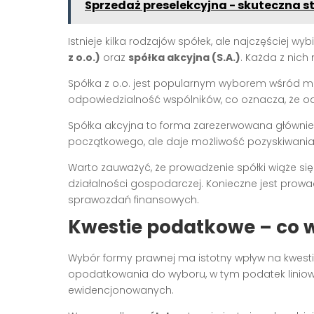
Sprzedaż preselekcyjna - skuteczna s
Istnieje kilka rodzajów spółek, ale najczęściej wy
z o.o.)
oraz
spółka akcyjna (S.A.)
. Każda z nic
Spółka z o.o. jest popularnym wyborem wśród ma
odpowiedzialność wspólników, co oznacza, że o
Spółka akcyjna to forma zarezerwowana głównie
początkowego, ale daje możliwość pozyskiwania 
Warto zauważyć, że prowadzenie spółki wiąże się
działalności gospodarczej. Konieczne jest prowa
sprawozdań finansowych.
Kwestie podatkowe – co 
Wybór formy prawnej ma istotny wpływ na kwes
opodatkowania do wyboru, w tym podatek liniow
ewidencjonowanych.