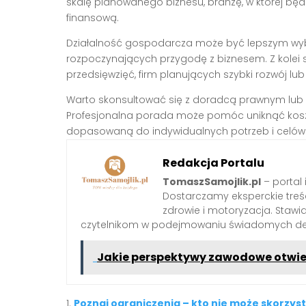
skalę planowanego biznesu, branżę, w której będzi
finansową.
Działalność gospodarcza może być lepszym wyb
rozpoczynających przygodę z biznesem. Z kolei 
przedsięwzięć, firm planujących szybki rozwój l
Warto skonsultować się z doradcą prawnym lub 
Profesjonalna porada może pomóc uniknąć kosz
dopasowaną do indywidualnych potrzeb i celów
Redakcja Portalu
TomaszSamojlik.pl
– portal 
Dostarczamy eksperckie treści 
zdrowie i motoryzacja. Staw
czytelnikom w podejmowaniu świadomych dec
Jakie perspektywy zawodowe otwie
Poznaj ograniczenia – kto nie może skorzyst