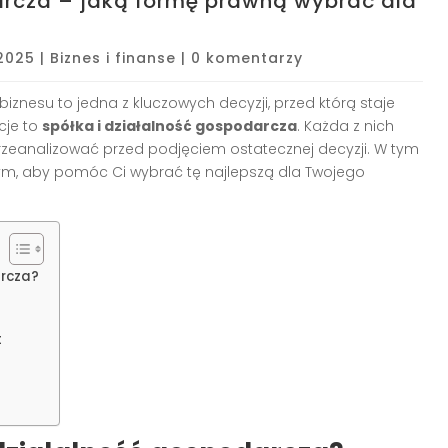
arcza – jaką formę prawną wybrać dla
 2025
|
Biznes i finanse
|
0 komentarzy
znesu to jedna z kluczowych decyzji, przed którą staje
cje to
spółka i działalność gospodarcza
. Każda z nich
przeanalizować przed podjęciem ostatecznej decyzji. W tym
nym, aby pomóc Ci wybrać tę najlepszą dla Twojego
arcza?
t