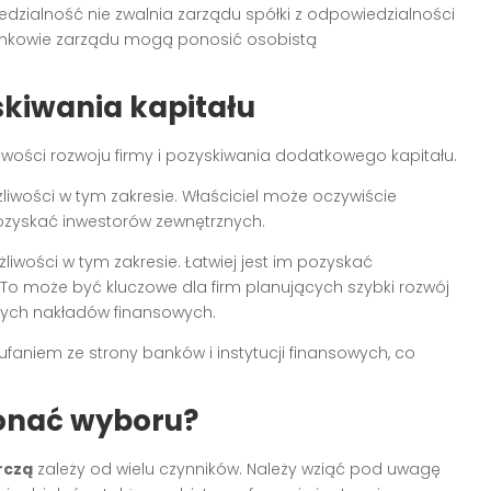
dzialność nie zwalnia zarządu spółki z odpowiedzialności
łonkowie zarządu mogą ponosić osobistą
skiwania kapitału
ości rozwoju firmy i pozyskiwania dodatkowego kapitału.
wości w tym zakresie. Właściciel może oczywiście
 pozyskać inwestorów zewnętrznych.
liwości w tym zakresie. Łatwiej jest im pozyskać
 To może być kluczowe dla firm planujących szybki rozwój
ych nakładów finansowych.
faniem ze strony banków i instytucji finansowych, co
onać wyboru?
rczą
zależy od wielu czynników. Należy wziąć pod uwagę