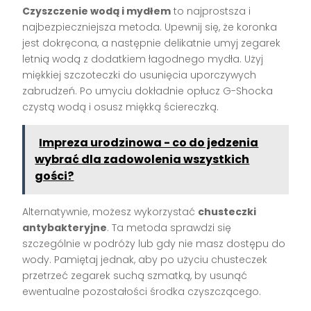
Czyszczenie wodą i mydłem
to najprostsza i
najbezpieczniejsza metoda. Upewnij się, że koronka
jest dokręcona, a następnie delikatnie umyj zegarek
letnią wodą z dodatkiem łagodnego mydła. Użyj
miękkiej szczoteczki do usunięcia uporczywych
zabrudzeń. Po umyciu dokładnie opłucz G-Shocka
czystą wodą i osusz miękką ściereczką.
Impreza urodzinowa - co do jedzenia
wybrać dla zadowolenia wszystkich
gości?
Alternatywnie, możesz wykorzystać
chusteczki
antybakteryjne
. Ta metoda sprawdzi się
szczególnie w podróży lub gdy nie masz dostępu do
wody. Pamiętaj jednak, aby po użyciu chusteczek
przetrzeć zegarek suchą szmatką, by usunąć
ewentualne pozostałości środka czyszczącego.