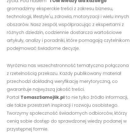
życia. Pod hasłem "
TOM wiedzy dla każdego
"
gromadzimy eksperckie treści z zakresu biznesu,
technologii, lifestyle'u, zdrowia, motoryzacji i wielu innych
obszarów. Nasz zespół, współpracując z ekspertami z
różnych dziedzin, codziennie dostarcza wartościowe
artykuły, analizy i poradniki, które pomagają czytelnikom
podejmować świadome decyzje.
Wyróżnia nas wszechstronność tematyczna połączona
z rzetelnością przekazu. Każdy publikowany materiał
przechodzi dokładną weryfikację merytoryczną, co
gwarantuje najwyższą jakość treści.
Portal
TomaszSamojlik.pl
to nie tylko źródło informacji,
ale także przestrzeń inspiracji i rozwoju osobistego.
Tworzymy społeczność świadomych odbiorców, którzy
cenią sobie dostęp do sprawdzonej wiedzy podanej w
przystępnej formie.