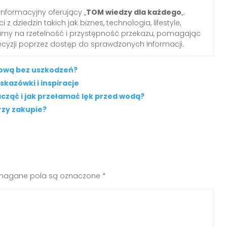
informacyjny oferujący „
TOM wiedzy dla każdego
„.
z dziedzin takich jak biznes, technologia, lifestyle,
iamy na rzetelność i przystępność przekazu, pomagając
yzji poprzez dostęp do sprawdzonych informacji.
kową bez uszkodzeń?
kazówki i inspiracje
cząć i jak przełamać lęk przed wodą?
rzy zakupie?
agane pola są oznaczone
*