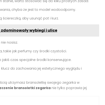
stanie, warto stosować się do kilku prostych zasad:
pływania, chyba że jest to model wodoodporny.
ą ściereczką, aby usunąć pot i kurz.
 zdominowały wybiegi i ulice
nie nosisz.
a, takie jak perfumy czy środki czystości.
 jakiś czas specjalne środki konserwujące.
 klucz do zachowania jej estetycznego wyglądu i
ścią utrzymasz bransoletkę swojego zegarka w
zczenie bransoletki zegarka
nie tylko poprawia jej