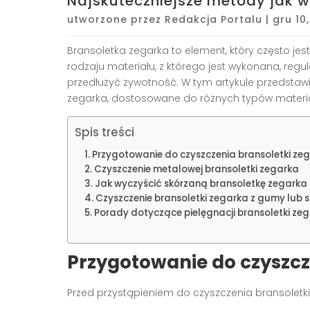
Najskuteczniejsze metody jak w
utworzone przez
Redakcja Portalu
|
gru 10
Bransoletka zegarka to element, który często jes
rodzaju materiału, z którego jest wykonana, reg
przedłużyć żywotność. W tym artykule przedstaw
zegarka, dostosowane do różnych typów materi
Spis treści
Przygotowanie do czyszczenia bransoletki ze
Czyszczenie metalowej bransoletki zegarka
Jak wyczyścić skórzaną bransoletkę zegarka
Czyszczenie bransoletki zegarka z gumy lub s
Porady dotyczące pielęgnacji bransoletki ze
Przygotowanie do czyszcz
Przed przystąpieniem do czyszczenia bransoletk