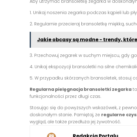
Aby utrzymać bransoletkę zegarka w doskonałym 
1. Unikaj noszenia zegarka podczas kąpieli lub 
2. Regularnie przecieraj bransoletkę miękką, such
Jakie obcasy są modne - trendy, które
3. Przechowuj zegarek w suchym miejscu, gdy go 
4. Unikaj ekspozycji bransoletki na silne chemikali
5. W przypadku skórzanych bransoletek, stosuj co
Regularna pielęgnacja bransoletki zegarka
to
funkcjonalności przez długi czas.
Stosując się do powyższych wskazówek, z pewno
doskonałym stanie. Pamiętaj, że
regularne czys
wygląd, ale także przedłuża jej żywotność.
Redakcja Portalu