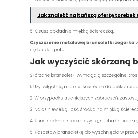
Jak znaleźć najtańszą ofertę torebek
5. Osusz dokładnie miękką ściereczką.
Czyszczenie metalowej bransoletki zegarka
w
się brudu i potu.
Jak wyczyścić skórzaną 
Skórzane bransoletki wymagają szczególnej trosk
1. Użyj wilgotnej, miękkiej ściereczki do delikatne
2. W przypadku trudniejszych zabrudzeń, zastosu
3. Nałóż niewielką ilość środka na miękką ściereczk
4. Usuń nadmiar środka czystą, suchą ściereczką
5. Pozostaw bransoletkę do wyschnięcia w przew