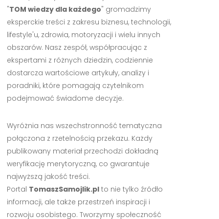
"
TOM wiedzy dla każdego
" gromadzimy
eksperckie treści z zakresu biznesu, technologii,
lifestyle'u, zdrowia, motoryzacji i wielu innych
obszarów. Nasz zespół, współpracując z
ekspertami z różnych dziedzin, codziennie
dostarcza wartościowe artykuły, analizy i
poradniki, które pomagają czytelnikom
podejmować świadome decyzje.
Wyróżnia nas wszechstronność tematyczna
połączona z rzetelnością przekazu. Każdy
publikowany materiał przechodzi dokładną
weryfikację merytoryczną, co gwarantuje
najwyższą jakość treści.
Portal
TomaszSamojlik.pl
to nie tylko źródło
informacji, ale także przestrzeń inspiracji i
rozwoju osobistego. Tworzymy społeczność