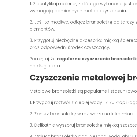
1. Zidentyfikuj materiał, z którego wykonana jest
wymagają odmiennych metod czyszczenia.
2. Jeśli to możliwe, odłącz bransoletkę od tarczy
elementów.
3. Przygotuj niezbędne akcesoria: miękką ścierec
oraz odpowiedni środek czyszczący.
Pamiętaj, że
regularne czyszczenie bransoletk
na długie lata.
Czyszczenie metalowej br
Metalowe bransoletki są popularne i stosunkowo
1. Przygotuj roztwór z ciepłej wody i kilku kropli 
2. Zanurz bransoletkę w roztworze na kilka minut.
3. Delikatnie wyszoruj bransoletkę miękką szczo
4. Opłucz bransoletkę pod bieżącą wodą, aby us