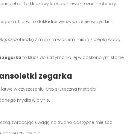
 bransoletka. To kluczowy krok, ponieważ różne materiały
 zegarka. Ułatwi to dokładne wyczyszczenie wszystkich
zkę, szczoteczkę z miękkim włosiem, miskę z ciepłą wodą
i zegarka
to klucz do utrzymania jej w doskonałym stanie
ansoletki zegarka
 łatwe w czyszczeniu. Oto skuteczna metoda:
łagodnego mydła w płynie.
teczką, zwracając uwagę na trudno dostępne miejsca.
unąć resztki mydła.