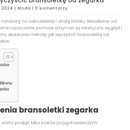
yczyścić bransoletkę od zegarka
, 2024
|
Moda
|
0 komentarzy
t narażony na zabrudzenia i utratę blasku. Niezależnie od
ularne czyszczenie pomoże utrzymać jej estetyczny wygląd i
imy skuteczne metody, jak wyczyścić bransoletkę od
ałów.
garka
ilikonu
garka
enia bransoletki zegarka
i, warto podjąć kilka kroków przygotowawczych: