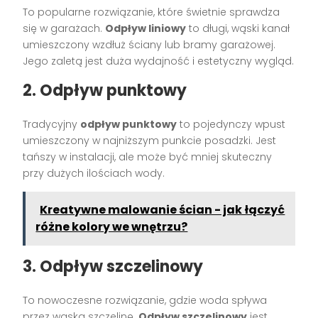
To popularne rozwiązanie, które świetnie sprawdza
się w garażach.
Odpływ liniowy
to długi, wąski kanał
umieszczony wzdłuż ściany lub bramy garażowej.
Jego zaletą jest duża wydajność i estetyczny wygląd.
2. Odpływ punktowy
Tradycyjny
odpływ punktowy
to pojedynczy wpust
umieszczony w najniższym punkcie posadzki. Jest
tańszy w instalacji, ale może być mniej skuteczny
przy dużych ilościach wody.
Kreatywne malowanie ścian - jak łączyć
różne kolory we wnętrzu?
3. Odpływ szczelinowy
To nowoczesne rozwiązanie, gdzie woda spływa
przez wąską szczelinę.
Odpływ szczelinowy
jest