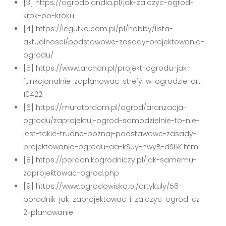
[3] https://ogrodolandia.pl/jak-zalozyc-ogrod-
krok-po-kroku
[4] https://legutko.com.pl/pl/hobby/lista-
aktualnosci/podstawowe-zasady-projektowania-
ogrodu/
[5] https://www.archon.pl/projekt-ogrodu-jak-
funkcjonalnie-zaplanowac-strefy-w-ogrodzie-art-
10422
[6] https://muratordom.pl/ogrod/aranzacja-
ogrodu/zaprojektuj-ogrod-samodzielnie-to-nie-
jest-takie-trudne-poznaj-podstawowe-zasady-
projektowania-ogrodu-aa-kSUy-hwyB-dS6K.html
[8] https://poradnikogrodniczy.pl/jak-samemu-
zaprojektowac-ogrod.php
[9] https://www.ogrodowisko.pl/artykuly/56-
poradnik-jak-zaprojektowac-i-zalozyc-ogrod-cz-
2-planowanie