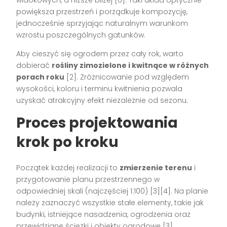
widokowych, a niższe bliżej [6]. Taki układ optycznie
powiększa przestrzeń i porządkuje kompozycję,
jednocześnie sprzyjając naturalnym warunkom
wzrostu poszczególnych gatunków.
Aby cieszyć się ogrodem przez cały rok, warto
dobierać
rośliny zimozielone i kwitnące w różnych
porach roku
[2]. Zróżnicowanie pod względem
wysokości, koloru i terminu kwitnienia pozwala
uzyskać atrakcyjny efekt niezależnie od sezonu.
Proces projektowania
krok po kroku
Początek każdej realizacji to
zmierzenie terenu
i
przygotowanie planu przestrzennego w
odpowiedniej skali (najczęściej 1:100) [3][4]. Na planie
należy zaznaczyć wszystkie stałe elementy, takie jak
budynki, istniejące nasadzenia, ogrodzenia oraz
przewidziane ścieżki i obiekty ogrodowe [3].