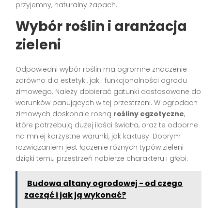
przyjemny, naturalny zapach.
Wybór roślin i aranżacja
zieleni
Odpowiedni wybór roślin ma ogromne znaczenie
zarówno dla estetyki, jak i funkcjonalności ogrodu
zimowego. Należy dobierać gatunki dostosowane do
warunków panujących w tej przestrzeni. W ogrodach
zimowych doskonale rosną
rośliny egzotyczne
,
które potrzebują dużej ilości światła, oraz te odporne
na mniej korzystne warunki, jak kaktusy. Dobrym
rozwiązaniem jest łączenie różnych typów zieleni –
dzięki temu przestrzeń nabierze charakteru i głębi.
Budowa altany ogrodowej - od czego
zacząć i jak ją wykonać?