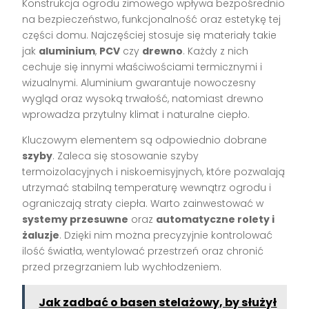
Konstrukcja ogrodu zimowego wpływa bezpośrednio
na bezpieczeństwo, funkcjonalność oraz estetykę tej
części domu. Najczęściej stosuje się materiały takie
jak
aluminium
,
PCV
czy
drewno
. Każdy z nich
cechuje się innymi właściwościami termicznymi i
wizualnymi. Aluminium gwarantuje nowoczesny
wygląd oraz wysoką trwałość, natomiast drewno
wprowadza przytulny klimat i naturalne ciepło.
Kluczowym elementem są odpowiednio dobrane
szyby
. Zaleca się stosowanie szyby
termoizolacyjnych i niskoemisyjnych, które pozwalają
utrzymać stabilną temperaturę wewnątrz ogrodu i
ograniczają straty ciepła. Warto zainwestować w
systemy przesuwne
oraz
automatyczne rolety i
żaluzje
. Dzięki nim można precyzyjnie kontrolować
ilość światła, wentylować przestrzeń oraz chronić
przed przegrzaniem lub wychłodzeniem.
Jak zadbać o basen stelażowy, by służył