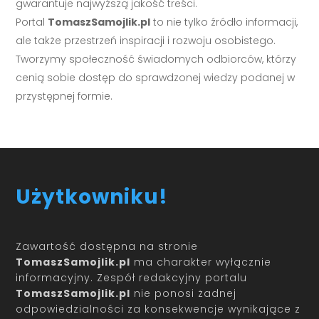
gwarantuje najwyższą jakość treści.
Portal
TomaszSamojlik.pl
to nie tylko źródło informacji,
ale także przestrzeń inspiracji i rozwoju osobistego.
Tworzymy społeczność świadomych odbiorców, którzy
cenią sobie dostęp do sprawdzonej wiedzy podanej w
przystępnej formie.
Użytkowniku!
Zawartość dostępna na stronie
TomaszSamojlik.pl
ma charakter wyłącznie
informacyjny. Zespół redakcyjny portalu
TomaszSamojlik.pl
nie ponosi żadnej
odpowiedzialności za konsekwencje wynikające z