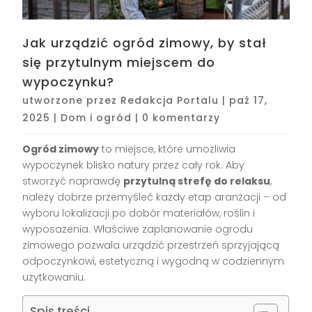
Jak urządzić ogród zimowy, by stał
się przytulnym miejscem do
wypoczynku?
utworzone przez
Redakcja Portalu
|
paź 17,
2025
|
Dom i ogród
|
0 komentarzy
Ogród zimowy
to miejsce, które umożliwia
wypoczynek blisko natury przez cały rok. Aby
stworzyć naprawdę
przytulną strefę do relaksu
,
należy dobrze przemyśleć każdy etap aranżacji – od
wyboru lokalizacji po dobór materiałów, roślin i
wyposażenia. Właściwe zaplanowanie ogrodu
zimowego pozwala urządzić przestrzeń sprzyjającą
odpoczynkowi, estetyczną i wygodną w codziennym
użytkowaniu.
Spis treści