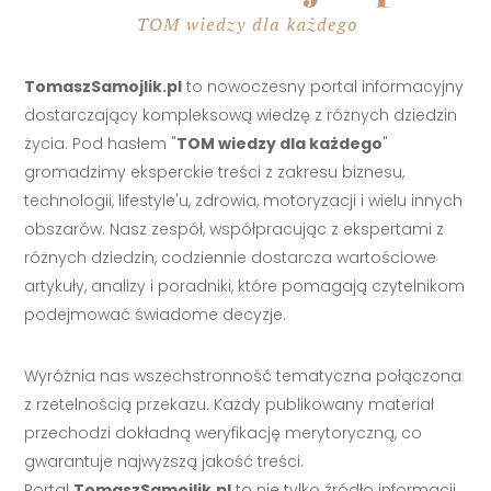
TomaszSamojlik.pl
to nowoczesny portal informacyjny
dostarczający kompleksową wiedzę z różnych dziedzin
życia. Pod hasłem "
TOM wiedzy dla każdego
"
gromadzimy eksperckie treści z zakresu biznesu,
technologii, lifestyle'u, zdrowia, motoryzacji i wielu innych
obszarów. Nasz zespół, współpracując z ekspertami z
różnych dziedzin, codziennie dostarcza wartościowe
artykuły, analizy i poradniki, które pomagają czytelnikom
podejmować świadome decyzje.
Wyróżnia nas wszechstronność tematyczna połączona
z rzetelnością przekazu. Każdy publikowany materiał
przechodzi dokładną weryfikację merytoryczną, co
gwarantuje najwyższą jakość treści.
Portal
TomaszSamojlik.pl
to nie tylko źródło informacji,