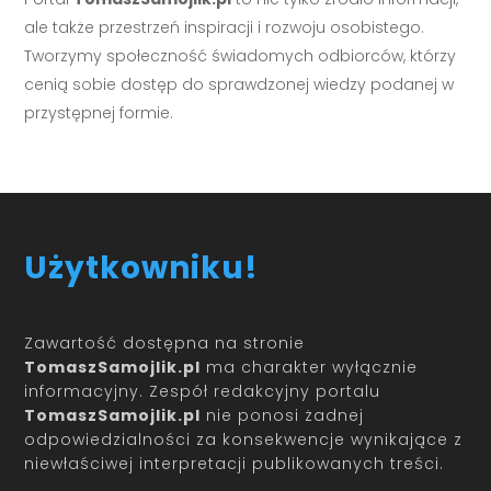
ale także przestrzeń inspiracji i rozwoju osobistego.
Tworzymy społeczność świadomych odbiorców, którzy
cenią sobie dostęp do sprawdzonej wiedzy podanej w
przystępnej formie.
Użytkowniku!
Zawartość dostępna na stronie
TomaszSamojlik.pl
ma charakter wyłącznie
informacyjny. Zespół redakcyjny portalu
TomaszSamojlik.pl
nie ponosi żadnej
odpowiedzialności za konsekwencje wynikające z
niewłaściwej interpretacji publikowanych treści.