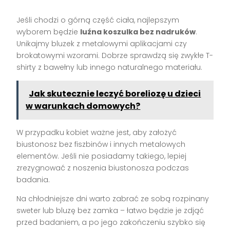
Jeśli chodzi o górną część ciała, najlepszym
wyborem będzie
luźna koszulka bez nadruków
.
Unikajmy bluzek z metalowymi aplikacjami czy
brokatowymi wzorami. Dobrze sprawdzą się zwykłe T-
shirty z bawełny lub innego naturalnego materiału.
Jak skutecznie leczyć boreliozę u dzieci
w warunkach domowych?
W przypadku kobiet ważne jest, aby założyć
biustonosz bez fiszbinów i innych metalowych
elementów. Jeśli nie posiadamy takiego, lepiej
zrezygnować z noszenia biustonosza podczas
badania.
Na chłodniejsze dni warto zabrać ze sobą rozpinany
sweter lub bluzę bez zamka – łatwo będzie je zdjąć
przed badaniem, a po jego zakończeniu szybko się