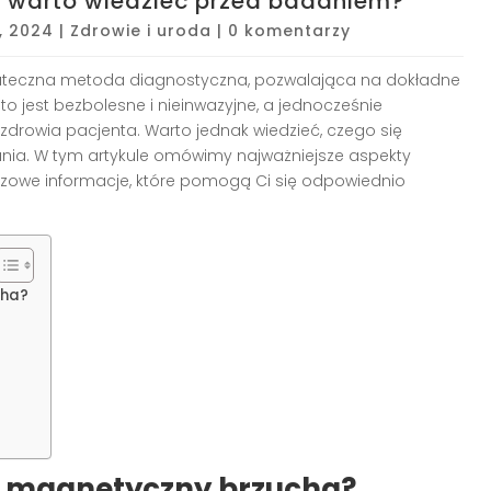
co warto wiedzieć przed badaniem?
, 2024
|
Zdrowie i uroda
|
0 komentarzy
uteczna metoda diagnostyczna, pozwalająca na dokładne
 jest bezbolesne i nieinwazyjne, a jednocześnie
zdrowia pacjenta. Warto jednak wiedzieć, czego się
nia. W tym artykule omówimy najważniejsze aspekty
czowe informacje, które pomogą Ci się odpowiednio
cha?
s magnetyczny brzucha?