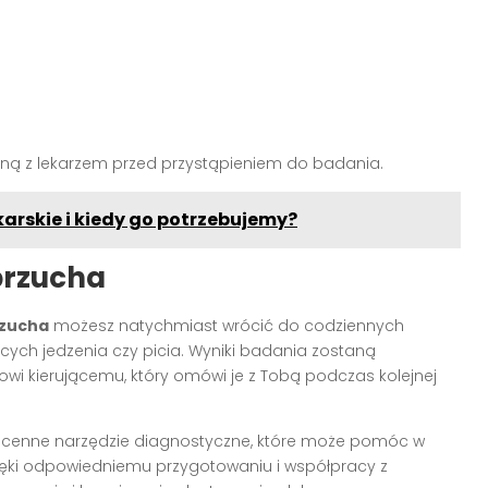
ną z lekarzem przed przystąpieniem do badania.
arskie i kiedy go potrzebujemy?
brzucha
zucha
możesz natychmiast wrócić do codziennych
ych jedzenia czy picia. Wyniki badania zostaną
wi kierującemu, który omówi je z Tobą podczas kolejnej
e cenne narzędzie diagnostyczne, które może pomóc w
ięki odpowiedniemu przygotowaniu i współpracy z