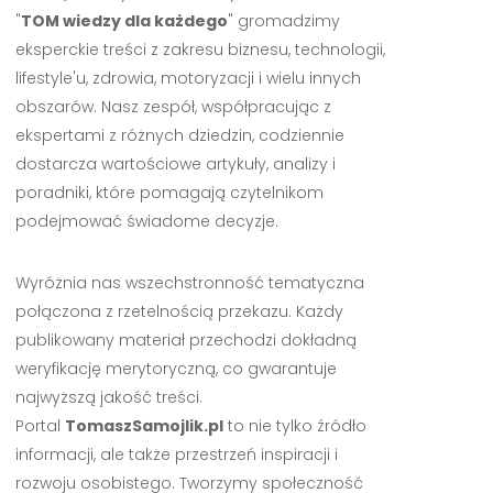
"
TOM wiedzy dla każdego
" gromadzimy
eksperckie treści z zakresu biznesu, technologii,
lifestyle'u, zdrowia, motoryzacji i wielu innych
obszarów. Nasz zespół, współpracując z
ekspertami z różnych dziedzin, codziennie
dostarcza wartościowe artykuły, analizy i
poradniki, które pomagają czytelnikom
podejmować świadome decyzje.
Wyróżnia nas wszechstronność tematyczna
połączona z rzetelnością przekazu. Każdy
publikowany materiał przechodzi dokładną
weryfikację merytoryczną, co gwarantuje
najwyższą jakość treści.
Portal
TomaszSamojlik.pl
to nie tylko źródło
informacji, ale także przestrzeń inspiracji i
rozwoju osobistego. Tworzymy społeczność