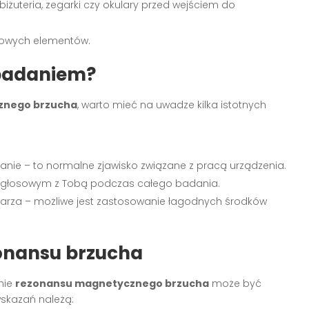
biżuteria, zegarki czy okulary przed wejściem do
alowych elementów.
 badaniem?
znego brzucha
, warto mieć na uwadze kilka istotnych
anie – to normalne zjawisko związane z pracą urządzenia.
e głosowym z Tobą podczas całego badania.
ekarza – możliwe jest zastosowanie łagodnych środków
onansu brzucha
nie
rezonansu magnetycznego brzucha
może być
wskazań należą: