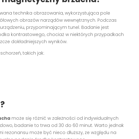
ana technika obrazowania, wykorzystująca pole
egółowych obrazów narządów wewnętrznych. Podczas
rządzeniu, przypominającym tunel. Badanie jest
odka kontrastowego, chociaż w niektórych przypadkach
szcze dokładniejszych wyników.
schorzeń, takich jak:
a?
ucha
może się różnić w zależności od indywidualnych
dowo, badanie to trwa od 30 do 60 minut. Warto jednak
ni rezonansu może być nieco dłuższy, ze względu na