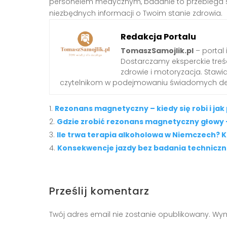
personelem medycznym, badanie to przebiega sp
niezbędnych informacji o Twoim stanie zdrowia.
Redakcja Portalu
TomaszSamojlik.pl
– portal 
Dostarczamy eksperckie treści 
zdrowie i motoryzacja. Staw
czytelnikom w podejmowaniu świadomych dec
Rezonans magnetyczny – kiedy się robi i ja
Gdzie zrobić rezonans magnetyczny głowy 
Ile trwa terapia alkoholowa w Niemczech? 
Konsekwencje jazdy bez badania techniczne
Prześlij komentarz
Twój adres email nie zostanie opublikowany.
Wym