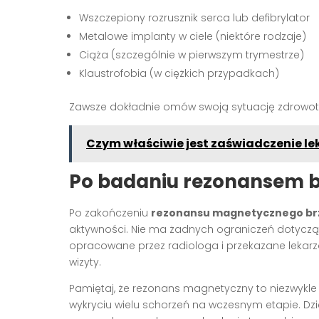
Wszczepiony rozrusznik serca lub defibrylator
Metalowe implanty w ciele (niektóre rodzaje)
Ciąża (szczególnie w pierwszym trymestrze)
Klaustrofobia (w ciężkich przypadkach)
Zawsze dokładnie omów swoją sytuację zdrowot
Czym właściwie jest zaświadczenie lek
Po badaniu rezonansem 
Po zakończeniu
rezonansu magnetycznego br
aktywności. Nie ma żadnych ograniczeń dotycząc
opracowane przez radiologa i przekazane lekarzo
wizyty.
Pamiętaj, że rezonans magnetyczny to niezwykl
wykryciu wielu schorzeń na wczesnym etapie. Dz