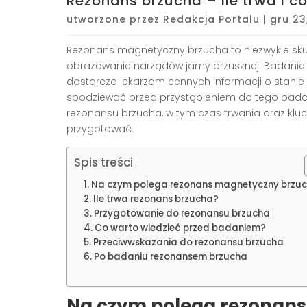
Rezonans brzucha – ile trwa i 
utworzone przez
Redakcja Portalu
|
gru 23
Rezonans magnetyczny brzucha to niezwykle sk
obrazowanie narządów jamy brzusznej. Badanie to
dostarcza lekarzom cennych informacji o stanie 
spodziewać przed przystąpieniem do tego bada
rezonansu brzucha, w tym czas trwania oraz klu
przygotować.
Spis treści
Na czym polega rezonans magnetyczny brzu
Ile trwa rezonans brzucha?
Przygotowanie do rezonansu brzucha
Co warto wiedzieć przed badaniem?
Przeciwwskazania do rezonansu brzucha
Po badaniu rezonansem brzucha
Na czym polega rezonan