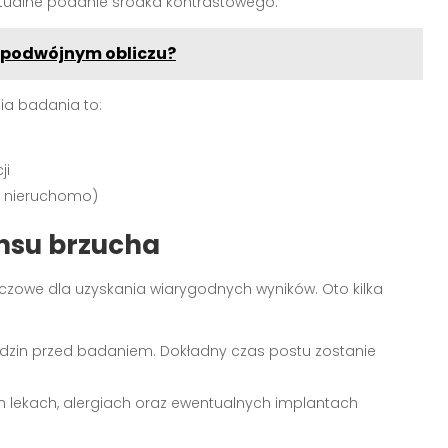
tualne podanie środka kontrastowego.
 podwójnym obliczu?
ia badania to:
ji
a nieruchomo)
nsu brzucha
czowe dla uzyskania wiarygodnych wyników. Oto kilka
dzin przed badaniem. Dokładny czas postu zostanie
h lekach, alergiach oraz ewentualnych implantach