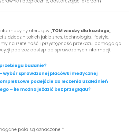
rawnie i bezpiecznie, dostarczając lekarzom
informacyjny oferujący „
TOM wiedzy dla każdego
„.
z dziedzin takich jak biznes, technologia, lifestyle,
iamy na rzetelność i przystępność przekazu, pomagając
yzji poprzez dostęp do sprawdzonych informacji.
k przebiega badanie?
– wybór sprawdzonej placówki medycznej
Kompleksowe podejście do leczenia uzależnień
go – ile można jeździć bez przeglądu?
agane pola są oznaczone
*