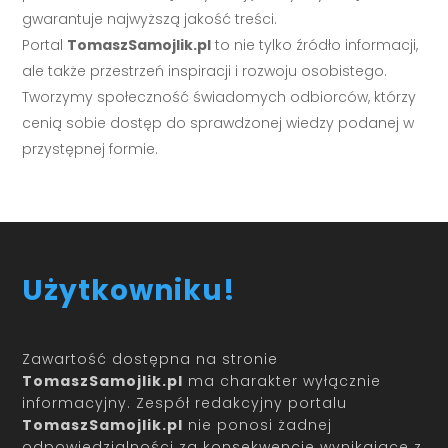
gwarantuje najwyższą jakość treści.
Portal
TomaszSamojlik.pl
to nie tylko źródło informacji,
ale także przestrzeń inspiracji i rozwoju osobistego.
Tworzymy społeczność świadomych odbiorców, którzy
cenią sobie dostęp do sprawdzonej wiedzy podanej w
przystępnej formie.
Użytkowniku!
Zawartość dostępna na stronie
TomaszSamojlik.pl
ma charakter wyłącznie
informacyjny. Zespół redakcyjny portalu
TomaszSamojlik.pl
nie ponosi żadnej
odpowiedzialności za konsekwencje wynikające z