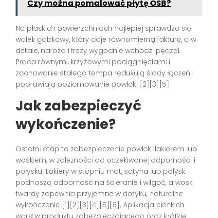
Czy można pomalować płytę OSB?
Na płaskich powierzchniach najlepiej sprawdza się
wałek gąbkowy, który daje równomierną fakturę, a w
detale, naroża i frezy wygodnie wchodzi pędzel.
Praca równymi, krzyżowymi pociągnięciami i
zachowanie stałego tempa redukują ślady łączeń i
poprawiają poziomowanie powłoki [2][3][5].
Jak zabezpieczyć
wykończenie?
Ostatni etap to zabezpieczenie powłoki lakierem lub
woskiem, w zależności od oczekiwanej odporności i
połysku. Lakiery w stopniu mat, satyna lub połysk
podnoszą odporność na ścieranie i wilgoć, a wosk
twardy zapewnia przyjemne w dotyku, naturalne
wykończenie [1][2][3][4][5][6]. Aplikacja cienkich
warstw produktu zabezpieczającego oraz krótkie