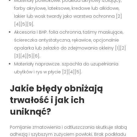
Materiały powłokowe: podkład akrylowy izolujący,
farby akrylowe, lateksowe, kredowe lub alkidowe,
lakier lub wosk twardy jako warstwa ochronna [2]
[4][5][9].
Akcesoria i BHP: folia ochronna, taśmy maskujące,
ściereczka antystatyczna, rękawice, opcjonalnie
opalarka lub żelazko do zdejmowania okleiny [1][2]
[3][4][5][6].
Materiały naprawcze: szpachla do uzupełniania
ubytków i rys w płycie [2][4][5].
Jakie błędy obniżają
trwałość i jak ich
uniknąć?
Pomijanie zmatowienia i odtłuszczania skutkuje słabą
adhezją i szybszym zużyciem powłoki. Brak podkładu