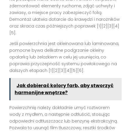
zdemontować elementy ruchome, zdjąć uchwyty i
zawiasy, a miejsce pracy zabezpieczyć folią.
Demontaż ułatwia dotarcie do krawędzi i narożników
oraz skraca czas późniejszych poprawek [1][2][3][4]
[5].
Jeśli powierzchnia jest okleinowana lub laminowana,
pomocne bywa delikatne podgrzanie okleiny
opalarką lub żelazkiem w celu jej usunięcia, co
poprawia przyczepność systemu powłokowego na
dalszych etapach [1][2][3][4][5][6].
Jak dobierać kolory farb, aby stworzyć
harmonijne wnętrze?
Powierzchnię należy dokładnie umyć roztworem
wody z mydłem, a następnie odtłuścić, stosując
odpowiedni odtłuszczacz lub benzynę ekstrakcyjną.
Pozwala to usunąć film tłuszczowy, resztki środków