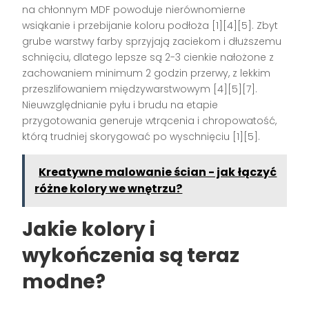
na chłonnym MDF powoduje nierównomierne
wsiąkanie i przebijanie koloru podłoża [1][4][5]. Zbyt
grube warstwy farby sprzyjają zaciekom i dłuższemu
schnięciu, dlatego lepsze są 2-3 cienkie nałożone z
zachowaniem minimum 2 godzin przerwy, z lekkim
przeszlifowaniem międzywarstwowym [4][5][7].
Nieuwzględnianie pyłu i brudu na etapie
przygotowania generuje wtrącenia i chropowatość,
którą trudniej skorygować po wyschnięciu [1][5].
Kreatywne malowanie ścian - jak łączyć
różne kolory we wnętrzu?
Jakie kolory i
wykończenia są teraz
modne?