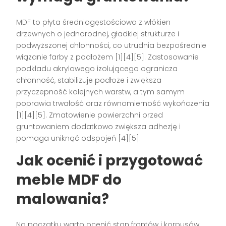
MDF to płyta średniogęstościowa z włókien
drzewnych o jednorodnej, gładkiej strukturze i
podwyższonej chłonności, co utrudnia bezpośrednie
wiązanie farby z podłożem [1][4][5]. Zastosowanie
podkładu akrylowego izolującego ogranicza
chłonność, stabilizuje podłoże i zwiększa
przyczepność kolejnych warstw, a tym samym
poprawia trwałość oraz równomierność wykończenia
[1][4][5]. Zmatowienie powierzchni przed
gruntowaniem dodatkowo zwiększa adhezję i
pomaga uniknąć odspojeń [4][5].
Jak ocenić i przygotować
meble MDF do
malowania?
Na początku warto ocenić stan frontów i korpusów,