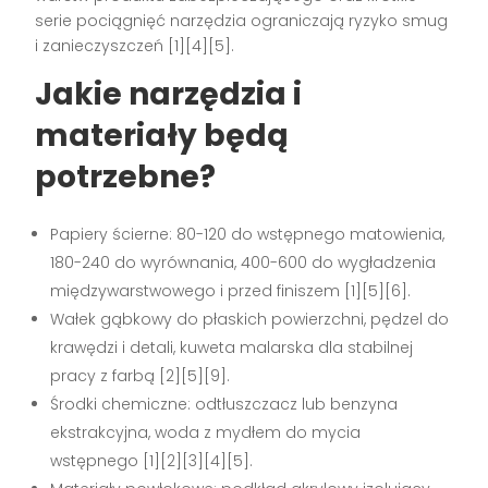
serie pociągnięć narzędzia ograniczają ryzyko smug
i zanieczyszczeń [1][4][5].
Jakie narzędzia i
materiały będą
potrzebne?
Papiery ścierne: 80-120 do wstępnego matowienia,
180-240 do wyrównania, 400-600 do wygładzenia
międzywarstwowego i przed finiszem [1][5][6].
Wałek gąbkowy do płaskich powierzchni, pędzel do
krawędzi i detali, kuweta malarska dla stabilnej
pracy z farbą [2][5][9].
Środki chemiczne: odtłuszczacz lub benzyna
ekstrakcyjna, woda z mydłem do mycia
wstępnego [1][2][3][4][5].