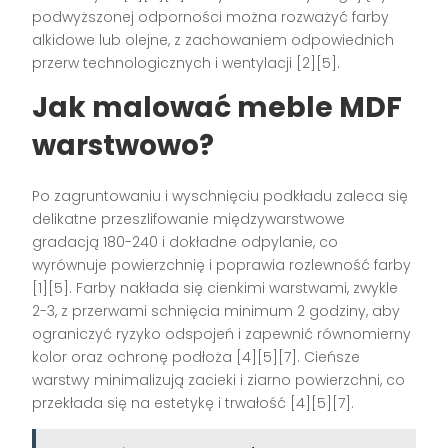
podwyższonej odporności można rozważyć farby
alkidowe lub olejne, z zachowaniem odpowiednich
przerw technologicznych i wentylacji [2][5].
Jak malować meble MDF
warstwowo?
Po zagruntowaniu i wyschnięciu podkładu zaleca się
delikatne przeszlifowanie międzywarstwowe
gradacją 180-240 i dokładne odpylanie, co
wyrównuje powierzchnię i poprawia rozlewność farby
[1][5]. Farby nakłada się cienkimi warstwami, zwykle
2-3, z przerwami schnięcia minimum 2 godziny, aby
ograniczyć ryzyko odspojeń i zapewnić równomierny
kolor oraz ochronę podłoża [4][5][7]. Cieńsze
warstwy minimalizują zacieki i ziarno powierzchni, co
przekłada się na estetykę i trwałość [4][5][7].