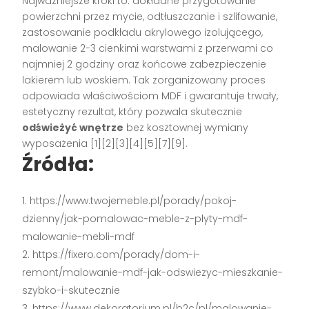
Najważniejsze kroki to: dokładne przygotowanie
powierzchni przez mycie, odtłuszczanie i szlifowanie,
zastosowanie podkładu akrylowego izolującego,
malowanie 2-3 cienkimi warstwami z przerwami co
najmniej 2 godziny oraz końcowe zabezpieczenie
lakierem lub woskiem. Tak zorganizowany proces
odpowiada właściwościom MDF i gwarantuje trwały,
estetyczny rezultat, który pozwala skutecznie
odświeżyć wnętrze
bez kosztownej wymiany
wyposażenia [1][2][3][4][5][7][9].
Źródła:
https://www.twojemeble.pl/porady/pokoj-
dzienny/jak-pomalowac-meble-z-plyty-mdf-
malowanie-mebli-mdf
https://fixero.com/porady/dom-i-
remont/malowanie-mdf-jak-odswiezyc-mieszkanie-
szybko-i-skutecznie
https://www.dekoratorium.pl/b2c/pl/malowanie-