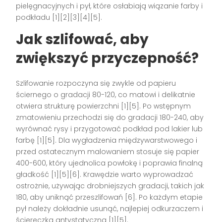
pielęgnacyjnych i pył, które osłabiają wiązanie farby i
podkładu [1][2][3][4][5].
Jak szlifować, aby
zwiększyć przyczepność?
Szlifowanie rozpoczyna się zwykle od papieru
ściernego o gradacji 80-120, co matowi i delikatnie
otwiera strukturę powierzchni [1][5]. Po wstępnym
zmatowieniu przechodzi się do gradacji 180-240, aby
wyrównać rysy i przygotować podkład pod lakier lub
farbę [1][5]. Dla wygładzenia międzywarstwowego i
przed ostatecznym malowaniem stosuje się papier
400-600, który ujednolica powłokę i poprawia finalną
gładkość [1][5][6]. Krawędzie warto wyprowadzać
ostrożnie, używając drobniejszych gradacji, takich jak
180, aby uniknąć przeszlifowań [6]. Po każdym etapie
pył należy dokładnie usunąć, najlepiej odkurzaczem i
ściereczką antystatyczną [1][5].