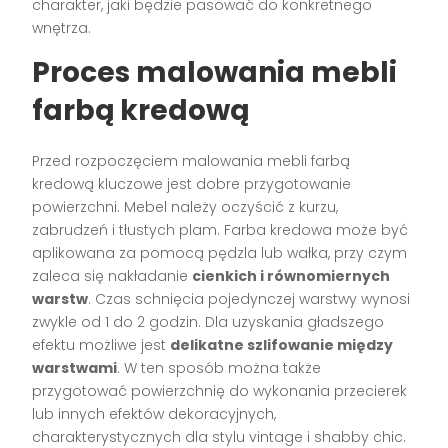
charakter, jaki będzie pasować do konkretnego
wnętrza.
Proces malowania mebli
farbą kredową
Przed rozpoczęciem malowania mebli farbą
kredową kluczowe jest dobre przygotowanie
powierzchni. Mebel należy oczyścić z kurzu,
zabrudzeń i tłustych plam. Farba kredowa może być
aplikowana za pomocą pędzla lub wałka, przy czym
zaleca się nakładanie
cienkich i równomiernych
warstw
. Czas schnięcia pojedynczej warstwy wynosi
zwykle od 1 do 2 godzin. Dla uzyskania gładszego
efektu możliwe jest
delikatne szlifowanie między
warstwami
. W ten sposób można także
przygotować powierzchnię do wykonania przecierek
lub innych efektów dekoracyjnych,
charakterystycznych dla stylu vintage i shabby chic.