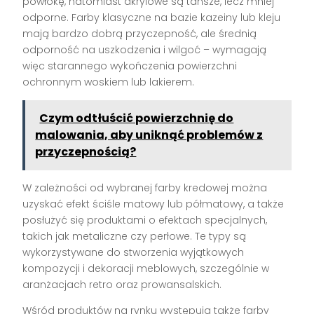
powłokę, natomiast akrylowe są tańsze, lecz mniej
odporne. Farby klasyczne na bazie kazeiny lub kleju
mają bardzo dobrą przyczepność, ale średnią
odporność na uszkodzenia i wilgoć – wymagają
więc starannego wykończenia powierzchni
ochronnym woskiem lub lakierem.
Czym odtłuścić powierzchnię do
malowania, aby uniknąć problemów z
przyczepnością?
W zależności od wybranej farby kredowej można
uzyskać efekt ściśle matowy lub półmatowy, a także
posłużyć się produktami o efektach specjalnych,
takich jak metaliczne czy perłowe. Te typy są
wykorzystywane do stworzenia wyjątkowych
kompozycji i dekoracji meblowych, szczególnie w
aranżacjach retro oraz prowansalskich.
Wśród produktów na rynku występują także farby