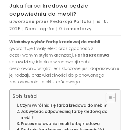
Jaka farba kredowa będzie
odpowiednia do mebli?
utworzone przez
Redakcja Portalu
|
lis 10,
2025
|
Dom i ogród
|
0 komentarzy
Właściwy wybór farby kredowej do mebli
gwarantuje trwały efekt oraz zgodność z
oczekiwanym stylem aranżacji.
Farba kredowa
sprawdzi się idealnie w renowacji mebli i
dekorowaniu wnętrz, lecz kluczowe jest dopasowanie
jej rodzaju oraz właściwości do planowanego
zastosowania i efektu końcowego.
Spis treści
Czym wyróżnia się farba kredowa do mebli?
Jak wybrać odpowiednią farbę kredową do
mebli?
Proces malowania mebli farbą kredową
Rodzaje farb kredowych a wytrzymałość i