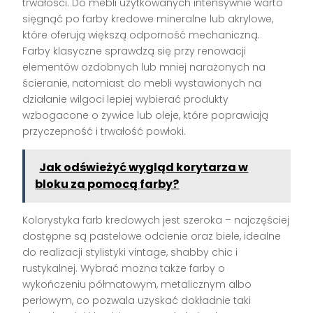
trwałości. Do mebli użytkowanych intensywnie warto
sięgnąć po farby kredowe mineralne lub akrylowe,
które oferują większą odporność mechaniczną.
Farby klasyczne sprawdzą się przy renowacji
elementów ozdobnych lub mniej narażonych na
ścieranie, natomiast do mebli wystawionych na
działanie wilgoci lepiej wybierać produkty
wzbogacone o żywice lub oleje, które poprawiają
przyczepność i trwałość powłoki.
Jak odświeżyć wygląd korytarza w
bloku za pomocą farby?
Kolorystyka farb kredowych jest szeroka – najczęściej
dostępne są pastelowe odcienie oraz biele, idealne
do realizacji stylistyki vintage, shabby chic i
rustykalnej. Wybrać można także farby o
wykończeniu półmatowym, metalicznym albo
perłowym, co pozwala uzyskać dokładnie taki