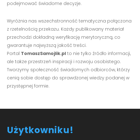
podejmować świadome decyzje.
Wyróżnia nas wszechstronność tematyczna połączona
z rzetelnością przekazu. Każdy publikowany materiał
przechodzi dokładną weryfikację merytoryczną, co
gwarantuje najwyższą jakość treści.
Portal
TomaszSamojlik.pl
to nie tylko źródło informacji,
ale także przestrzeń inspiracji i rozwoju osobistego.
Tworzymy społeczność świadomych odbiorców, którzy
cenią sobie dostęp do sprawdzonej wiedzy podanej w
przystępnej formie.
Użytkowniku!