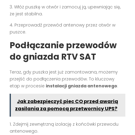
3. Włóż puszkę w otwór i zamocuj ją, upewniając się,
że jest stabilna.
4. Przeprowadź przewód antenowy przez otwór w
puszce.
Podłączanie przewodów
do gniazda RTV SAT
Teraz, gdy puszka jest już zamontowana, możemy
przejść do podłączenia przewodów. To kluczowy
etap w procesie
instalacji gniazda antenowego
:
Jak zabezpieczyć piec CO przed awarią
zasilania za pomocą przetwornicy UPS?
1. Zdejmij zewnętrzną izolację z końcówki przewodu
antenowego.