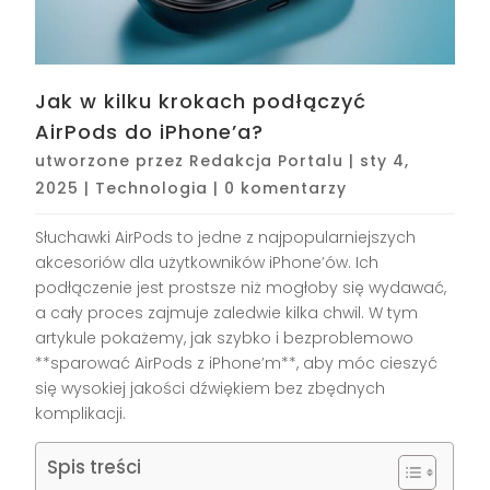
Jak w kilku krokach podłączyć
AirPods do iPhone’a?
utworzone przez
Redakcja Portalu
|
sty 4,
2025
|
Technologia
|
0 komentarzy
Słuchawki AirPods to jedne z najpopularniejszych
akcesoriów dla użytkowników iPhone’ów. Ich
podłączenie jest prostsze niż mogłoby się wydawać,
a cały proces zajmuje zaledwie kilka chwil. W tym
artykule pokażemy, jak szybko i bezproblemowo
**sparować AirPods z iPhone’m**, aby móc cieszyć
się wysokiej jakości dźwiękiem bez zbędnych
komplikacji.
Spis treści