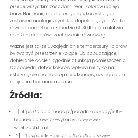
przede wszystkim zasadami teorii kolorów i koleją
barw. Harmonię można osiągnąć, korzystając z
zestawień analogicznych lub dopełniających. Warto
również pamiętać o zasadzie 60:30:10, która ułatwia
rozłożenie kolorów i zachowanie równowagi.
Ważne jest także uwzględnianie temperatury kolorów,
by tworzyć przestrzenie kojące lub pobudzające, i
dobieranie odcieni zgodnie z funkcją pomieszczenia.
Odpowiedni dobór kolorów wpływa nie tylko na
estetykę, ale i na nastrój mieszkańców, czyniąc dom
miejscem harmonii i relaksu.
Źródła:
[1] https://blog.bimago.pl/poradnik/porady/305-
teoria-kolorow-jak-wykorzystac-ja-we-
wnetrzach.html
[2] https://perler-design.pl/blog/kolory-we-