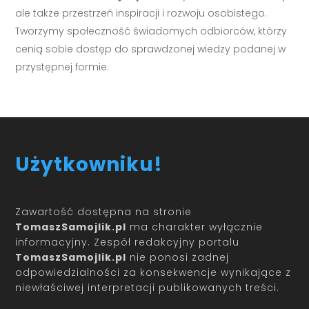
ale także przestrzeń inspiracji i rozwoju osobistego.
Tworzymy społeczność świadomych odbiorców, którzy
cenią sobie dostęp do sprawdzonej wiedzy podanej w
przystępnej formie.
Użytkowniku!
Zawartość dostępna na stronie
TomaszSamojlik.pl
ma charakter wyłącznie
informacyjny. Zespół redakcyjny portalu
TomaszSamojlik.pl
nie ponosi żadnej
odpowiedzialności za konsekwencje wynikające z
niewłaściwej interpretacji publikowanych treści.