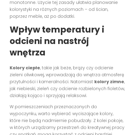
monotonne. Użycie tej zasady ułatwia planowanie
kolorystyki na różnych poziomach – od ścian,
poprzez meble, aż po dodatki.
Wpływ temperatury i
odcieni na nastrój
wnętrza
Kolory ciepłe
, takie jak beże, brązy czy odcienie
zieleni oliwkowej, wprowadzają do wnętrza atmosferę
przytulności i kameralności. Natomiast
kolory zimne
,
jak niebieski, zieleń czy odcienie rozbielonych fioletów,
działają kojąco i sprzyjają relaksowi.
W pomieszczeniach przeznaczonych do
wypoczynku, warto wybierać wyciszające kolory,
które nie będą nadmiernie pobudzały. Z kolei pokoje,
w których urządzamy przestrzeń do kreatywnej pracy
czy spotkań, mogą korzystać z odcieni bardziej