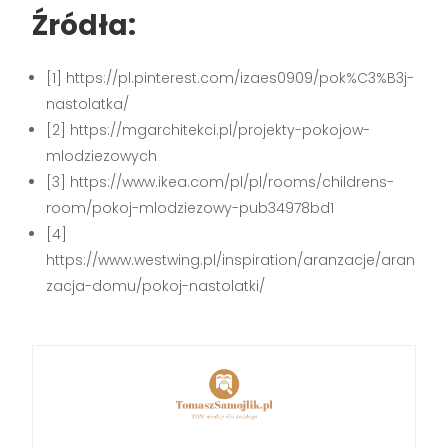
Źródła:
[1] https://pl.pinterest.com/izaes0909/pok%C3%B3j-
nastolatka/
[2] https://mgarchitekci.pl/projekty-pokojow-
mlodziezowych
[3] https://www.ikea.com/pl/pl/rooms/childrens-
room/pokoj-mlodziezowy-pub34978bd1
[4]
https://www.westwing.pl/inspiration/aranzacje/aran
zacja-domu/pokoj-nastolatki/