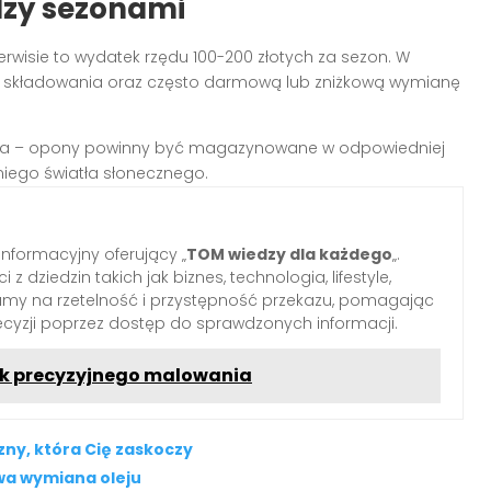
dzy sezonami
rwisie to wydatek rzędu 100-200 złotych za sezon. W
składowania oraz często darmową lub zniżkową wymianę
ia – opony powinny być magazynowane w odpowiedniej
niego światła słonecznego.
informacyjny oferujący „
TOM wiedzy dla każdego
„.
z dziedzin takich jak biznes, technologia, lifestyle,
iamy na rzetelność i przystępność przekazu, pomagając
yzji poprzez dostęp do sprawdzonych informacji.
dnik precyzyjnego malowania
zny, która Cię zaskoczy
owa wymiana oleju