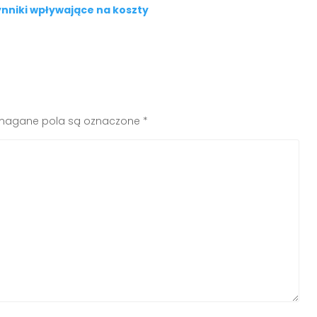
ynniki wpływające na koszty
agane pola są oznaczone
*