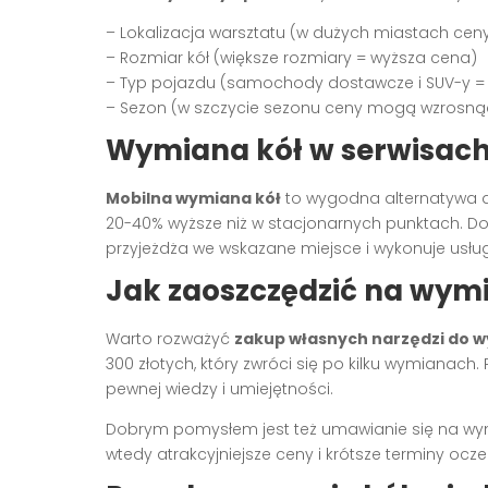
– Lokalizacja warsztatu (w dużych miastach cen
– Rozmiar kół (większe rozmiary = wyższa cena)
– Typ pojazdu (samochody dostawcze i SUV-y = 
– Sezon (w szczycie sezonu ceny mogą wzrosną
Wymiana kół w serwisac
Mobilna wymiana kół
to wygodna alternatywa dl
20-40% wyższe niż w stacjonarnych punktach. 
przyjeżdża we wskazane miejsce i wykonuje usłu
Jak zaoszczędzić na wymi
Warto rozważyć
zakup własnych narzędzi do w
300 złotych, który zwróci się po kilku wymiana
pewnej wiedzy i umiejętności.
Dobrym pomysłem jest też umawianie się na wym
wtedy atrakcyjniejsze ceny i krótsze terminy ocze