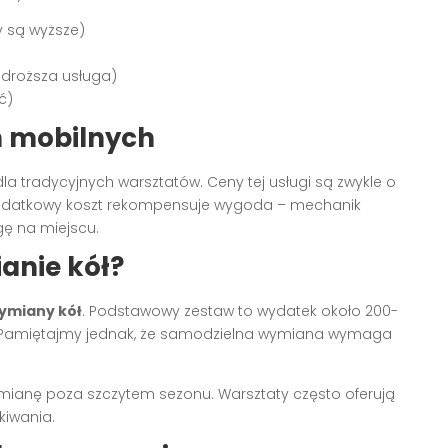
y są wyższe)
droższa usługa)
ć)
h mobilnych
a tradycyjnych warsztatów. Ceny tej usługi są zwykle o
Dodatkowy koszt rekompensuje wygoda – mechanik
gę na miejscu.
anie kół?
ymiany kół
. Podstawowy zestaw to wydatek około 200-
ch. Pamiętajmy jednak, że samodzielna wymiana wymaga
ianę poza szczytem sezonu. Warsztaty często oferują
kiwania.