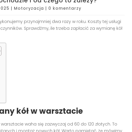
ochodzie i od czego to zależy?
 2025
|
Motoryzacja
|
0 komentarzy
wykonujemy przynajmniej dwa razy w roku. Koszty tej usługi
czynników. Sprawdźmy, ile trzeba zapłacić za wymianę kół
ny kół w warsztacie
warsztacie waha się zazwyczaj od 60 do 120 złotych. To
tarych i montaż nowych kół. Warto pamiętać, że mówimy