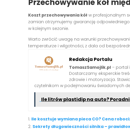
Przechowywanie kół mię
Koszt przechowywania kół
w profesjonalnym se
zamian otrzymujemy gwarancję odpowiedniego 
w kolejnym sezonie.
Warto zwrócić uwagę na warunki przechowywan
temperaturze i wilgotności, z dala od bezpośred
Redakcja Portalu
TomaszSamojlik.pl
– portal 
Dostarczamy eksperckie treści 
zdrowie i motoryzacja. Staw
czytelnikom w podejmowaniu świadomych dec
Ile litrów plastidip na auto? Pora
Ile kosztuje wymiana pieca CO? Cena roboci
Sekrety długowieczności silnika – prawidł