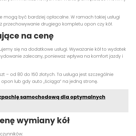
óre mogą być bardziej opłacalne. W ramach takiej usługi
eż przechowywanie drugiego kompletu opon czy kół.
jące na cenę
ujemy się na dodatkowe usługi. Wyważanie kół to wydatek
decydowanie zalecany, ponieważ wpływa na komfort jazdy i
zt – od 80 do 150 złotych. Ta usługa jest szczególnie
opon lub gdy auto „ściąga” na jedną stronę.
ć szpachlę samochodową dla optymalnych
cenę wymiany kół
 czynników: