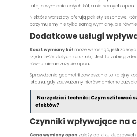
tutaj o wymianie całych kół, a nie samych opon.
Niektóre warsztaty oferują pakiety sezonowe, kt
otrzymujemy nie tylko samą wymianę, ale równi
Dodatkowe usługi wpływa
Koszt wymiany kół
może wzrosnąć, jeśli zdecyd
rzędu 15-25 złotych za sztukę. Jest to zabieg z
równomierne zużycie opon.
Sprawdzenie geometrii zawieszenia to kolejny kos
istotna, gdy zauważamy nierównomierne zużycie 
Narzędzia i techniki: Czym szlifowa
efektów?
Czynniki wpływające na 
Cena wymiany opon
zależy od kilku kluczowych