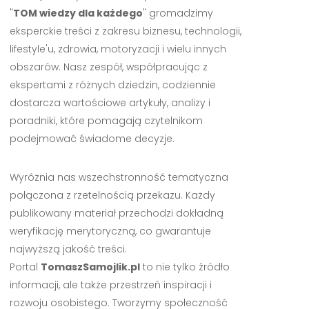
"
TOM wiedzy dla każdego
" gromadzimy
eksperckie treści z zakresu biznesu, technologii,
lifestyle'u, zdrowia, motoryzacji i wielu innych
obszarów. Nasz zespół, współpracując z
ekspertami z różnych dziedzin, codziennie
dostarcza wartościowe artykuły, analizy i
poradniki, które pomagają czytelnikom
podejmować świadome decyzje.
Wyróżnia nas wszechstronność tematyczna
połączona z rzetelnością przekazu. Każdy
publikowany materiał przechodzi dokładną
weryfikację merytoryczną, co gwarantuje
najwyższą jakość treści.
Portal
TomaszSamojlik.pl
to nie tylko źródło
informacji, ale także przestrzeń inspiracji i
rozwoju osobistego. Tworzymy społeczność