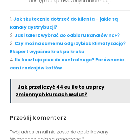
dostęp do sprawdzonych informacji.
Jak skutecznie dotrzeć do klienta – jakie są
kanały dystrybucji?
Jaki talerz wybrać do odbioru kanałów nc+?
Czy można samemu odgrzybiać klimatyzację?
Ekspert wyjaśnia krok po kroku
Ile kosztuje piec do centralnego? Porównanie
cen i rodzajów kotłów
Jak przeliczyć 44 eu ile to us przy
zmiennych kursach walut?
Prześlij komentarz
Twój adres email nie zostanie opublikowany.
Wymagane pola są oznaczone
*