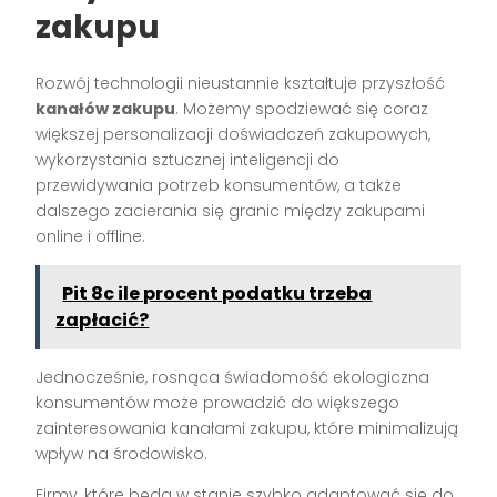
zakupu
Rozwój technologii nieustannie kształtuje przyszłość
kanałów zakupu
. Możemy spodziewać się coraz
większej personalizacji doświadczeń zakupowych,
wykorzystania sztucznej inteligencji do
przewidywania potrzeb konsumentów, a także
dalszego zacierania się granic między zakupami
online i offline.
Pit 8c ile procent podatku trzeba
zapłacić?
Jednocześnie, rosnąca świadomość ekologiczna
konsumentów może prowadzić do większego
zainteresowania kanałami zakupu, które minimalizują
wpływ na środowisko.
Firmy, które będą w stanie szybko adaptować się do