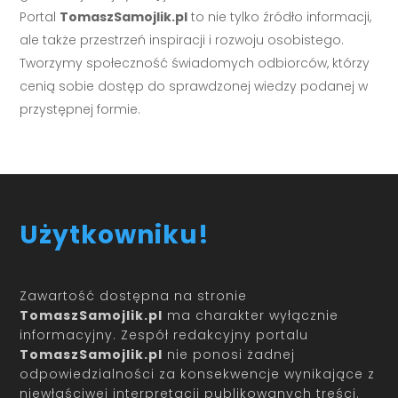
Portal
TomaszSamojlik.pl
to nie tylko źródło informacji,
ale także przestrzeń inspiracji i rozwoju osobistego.
Tworzymy społeczność świadomych odbiorców, którzy
cenią sobie dostęp do sprawdzonej wiedzy podanej w
przystępnej formie.
Użytkowniku!
Zawartość dostępna na stronie
TomaszSamojlik.pl
ma charakter wyłącznie
informacyjny. Zespół redakcyjny portalu
TomaszSamojlik.pl
nie ponosi żadnej
odpowiedzialności za konsekwencje wynikające z
niewłaściwej interpretacji publikowanych treści.