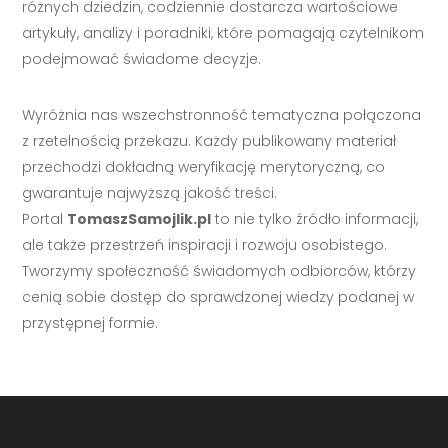
różnych dziedzin, codziennie dostarcza wartościowe
artykuły, analizy i poradniki, które pomagają czytelnikom
podejmować świadome decyzje.
Wyróżnia nas wszechstronność tematyczna połączona
z rzetelnością przekazu. Każdy publikowany materiał
przechodzi dokładną weryfikację merytoryczną, co
gwarantuje najwyższą jakość treści.
Portal
TomaszSamojlik.pl
to nie tylko źródło informacji,
ale także przestrzeń inspiracji i rozwoju osobistego.
Tworzymy społeczność świadomych odbiorców, którzy
cenią sobie dostęp do sprawdzonej wiedzy podanej w
przystępnej formie.