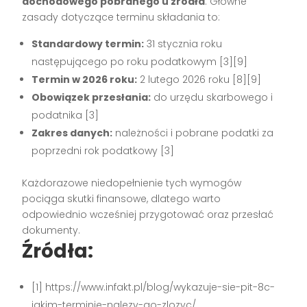
dochodowego pobranego u źródła
. Główne
zasady dotyczące terminu składania to:
Standardowy termin:
31 stycznia roku
następującego po roku podatkowym
[3][9]
Termin w 2026 roku:
2 lutego 2026 roku
[8][9]
Obowiązek przesłania:
do urzędu skarbowego i
podatnika
[3]
Zakres danych:
należności i pobrane podatki za
poprzedni rok podatkowy
[3]
Każdorazowe niedopełnienie tych wymogów
pociąga skutki finansowe, dlatego warto
odpowiednio wcześniej przygotować oraz przesłać
dokumenty.
Źródła:
[1] https://www.infakt.pl/blog/wykazuje-sie-pit-8c-
jakim-terminie-nalezy-go-zlozyc/