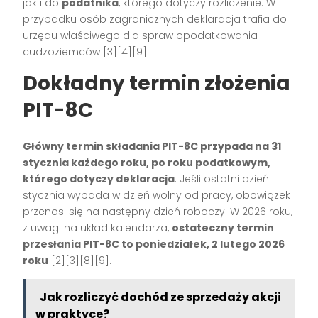
jak i do
podatnika
, którego dotyczy rozliczenie. W
przypadku osób zagranicznych deklaracja trafia do
urzędu właściwego dla spraw opodatkowania
cudzoziemców
[3][4][9]
.
Dokładny termin złożenia
PIT-8C
Główny termin składania PIT-8C przypada na 31
stycznia każdego roku, po roku podatkowym,
którego dotyczy deklaracja
. Jeśli ostatni dzień
stycznia wypada w dzień wolny od pracy, obowiązek
przenosi się na następny dzień roboczy. W 2026 roku,
z uwagi na układ kalendarza,
ostateczny termin
przesłania PIT-8C to poniedziałek, 2 lutego 2026
roku
[2][3][8][9]
.
Jak rozliczyć dochód ze sprzedaży akcji
w praktyce?