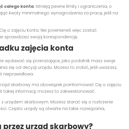
ąć całego konta
. Istnieją pewne limity i ograniczenia, o
zająć kwoty minimalnego wynagrodzenia za pracę, jeśli na
ę o zajęciu konta. Nie powinieneś więc zostać
rnie sprawdzasz swoją korespondencję.
adku zajęcia konta
że wydawać się przerażające, jako podatnik masz swoje
 się od decyzji urzędu. Możesz to zrobić, jeśli uważasz,
st nieprawidłowa.
 Urząd skarbowy ma obowiązek poinformować Cię o zajęciu
eś takiej informacji, możesz to zakwestionować.
i z urzędem skarbowym. Możesz starać się o rozłożenie
ści. Często urzędy są otwarte na takie rozwiązania,
a przez urząd skarbowy?