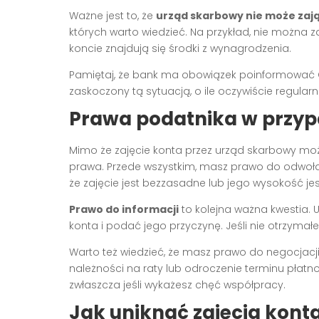
Ważne jest to, że
urząd skarbowy nie może zaj
których warto wiedzieć. Na przykład, nie można 
koncie znajdują się środki z wynagrodzenia.
Pamiętaj, że bank ma obowiązek poinformować Ci
zaskoczony tą sytuacją, o ile oczywiście regula
Prawa podatnika w przyp
Mimo że zajęcie konta przez urząd skarbowy mo
prawa. Przede wszystkim, masz prawo do odwołania
że zajęcie jest bezzasadne lub jego wysokość je
Prawo do informacji
to kolejna ważna kwestia.
konta i podać jego przyczynę. Jeśli nie otrzymał
Warto też wiedzieć, że masz prawo do negocjacj
należności na raty lub odroczenie terminu płatno
zwłaszcza jeśli wykażesz chęć współpracy.
Jak uniknąć zajęcia kont