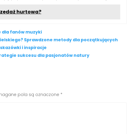
sprzedaż hurtowa?
e dla fanów muzyki
ngielskiego? Sprawdzone metody dla początkujących
kazówki i inspiracje
Strategie sukcesu dla pasjonatów natury
agane pola są oznaczone
*