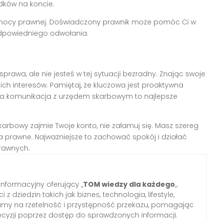
ków na koncie.
pomocy prawnej. Doświadczony prawnik może pomóc Ci w
dpowiedniego odwołania.
rawa, ale nie jesteś w tej sytuacji bezradny. Znając swoje
ich interesów. Pamiętaj, że kluczowa jest proaktywna
ta komunikacja z urzędem skarbowym to najlepsze
 skarbowy zajmie Twoje konto, nie załamuj się. Masz szereg
a prawne. Najważniejsze to zachować spokój i działać
prawnych.
informacyjny oferujący „
TOM wiedzy dla każdego
„.
z dziedzin takich jak biznes, technologia, lifestyle,
iamy na rzetelność i przystępność przekazu, pomagając
yzji poprzez dostęp do sprawdzonych informacji.