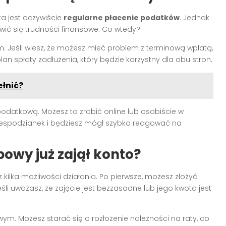
a jest oczywiście
regularne płacenie podatków
. Jednak
ć się trudności finansowe. Co wtedy?
 Jeśli wiesz, że możesz mieć problem z terminową wpłatą,
an spłaty zadłużenia, który będzie korzystny dla obu stron.
ełnić?
odatkową. Możesz to zrobić online lub osobiście w
 niespodzianek i będziesz mógł szybko reagować na
bowy już zajął konto?
sz kilka możliwości działania. Po pierwsze, możesz złożyć
jeśli uważasz, że zajęcie jest bezzasadne lub jego kwota jest
ym. Możesz starać się o rozłożenie należności na raty, co