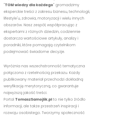
"
TOM wiedzy dla każdego
" gromadzimy
eksperckie treści z zakresu biznesu, technologii,
lifestyle'u, zdrowia, motoryzacji i wielu innych
obszarów. Nasz zespół, współpracując z
ekspertami z różnych dziedzin, codziennie
dostarcza wartościowe artykuły, analizy i
poradniki, które pomagają czytelnikom
podejmować świadome decyzje.
Wyróżnia nas wszechstronność tematyczna
połączona z rzetelnością przekazu. Każdy
publikowany materiał przechodzi dokładną
weryfikację merytoryczną, co gwarantuje
najwyższą jakość treści.
Portal
TomaszSamojlik.pl
to nie tylko źródło
informacji, ale także przestrzeń inspiracji i
rozwoju osobistego. Tworzymy społeczność