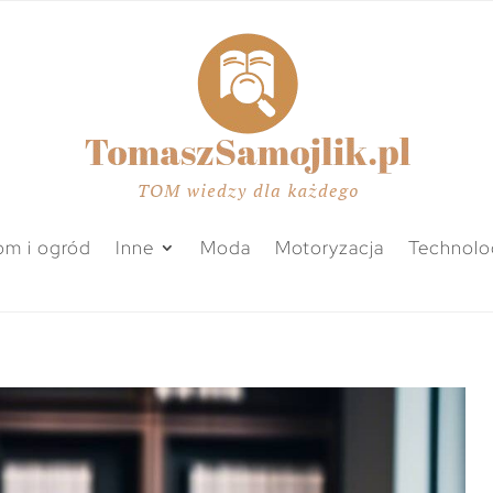
m i ogród
Inne
Moda
Motoryzacja
Technolo