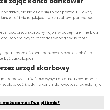
że zająć konto bankowe?
odatnika, ale nie dzieje się to bez powodu. Główną
atkowe
. Jeśli nie regulujesz swoich zobowiązań wobec
teczność. Urząd skarbowy najpierw podejmuje inne kroki,
łaty. Dopiero gdy te metody zawiodą, fiskus może
y sądu, aby zająć konto bankowe. Może to zrobić na
że być zaskakujące.
przez urząd skarbowy
ąd skarbowy? Otóż fiskus wysyła do banku zawiadomienie
zablokować środki na koncie do wysokości określonej w
ak może pomóc Twojej firmie?