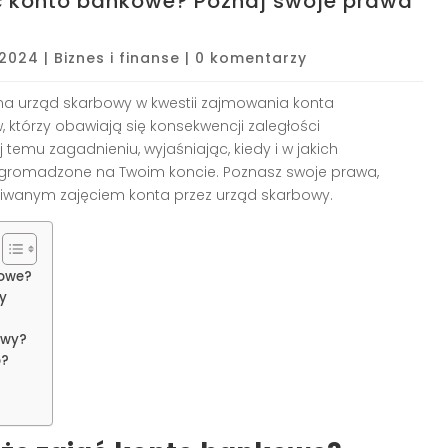
ć konto bankowe? Poznaj swoje prawa
, 2024
|
Biznes i finanse
|
0 komentarzy
 ma urząd skarbowy w kwestii zajmowania konta
 którzy obawiają się konsekwencji zaległości
 temu zagadnieniu, wyjaśniając, kiedy i w jakich
 zgromadzone na Twoim koncie. Poznasz swoje prawa,
iwanym zajęciem konta przez urząd skarbowy.
kowe?
y
owy?
o?