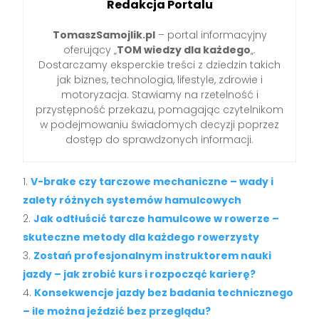
Redakcja Portalu
TomaszSamojlik.pl
– portal informacyjny
oferujący „
TOM wiedzy dla każdego
„.
Dostarczamy eksperckie treści z dziedzin takich
jak biznes, technologia, lifestyle, zdrowie i
motoryzacja. Stawiamy na rzetelność i
przystępność przekazu, pomagając czytelnikom
w podejmowaniu świadomych decyzji poprzez
dostęp do sprawdzonych informacji.
V-brake czy tarczowe mechaniczne – wady i
zalety różnych systemów hamulcowych
Jak odtłuścić tarcze hamulcowe w rowerze –
skuteczne metody dla każdego rowerzysty
Zostań profesjonalnym instruktorem nauki
jazdy – jak zrobić kurs i rozpocząć karierę?
Konsekwencje jazdy bez badania technicznego
– ile można jeździć bez przeglądu?