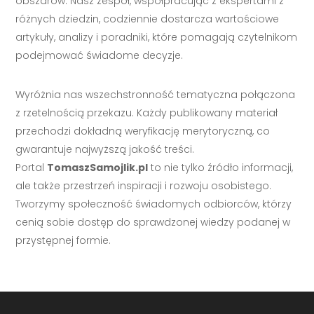
obszarów. Nasz zespół, współpracując z ekspertami z
różnych dziedzin, codziennie dostarcza wartościowe
artykuły, analizy i poradniki, które pomagają czytelnikom
podejmować świadome decyzje.
Wyróżnia nas wszechstronność tematyczna połączona
z rzetelnością przekazu. Każdy publikowany materiał
przechodzi dokładną weryfikację merytoryczną, co
gwarantuje najwyższą jakość treści.
Portal
TomaszSamojlik.pl
to nie tylko źródło informacji,
ale także przestrzeń inspiracji i rozwoju osobistego.
Tworzymy społeczność świadomych odbiorców, którzy
cenią sobie dostęp do sprawdzonej wiedzy podanej w
przystępnej formie.