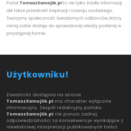
Portal
TomaszSamojlik.pl
to nie tylko źródło informacji,
ale także przestrzeń inspiracji i rozwoju osobistego.
Tworzymy społeczność świadomych odbiorców, którzy
cenią sobie dostęp do sprawdzonej wiedzy podanej w
przystępnej formie.
Użytkowniku!
Zawartość dostępna na stronie
TomaszSamojlik.pl
ma charakter wyłącznie
informacyjny. Zespół redakcyjny portalu
TomaszSamojlik.pl
nie ponosi żadnej
odpowiedzialności za konsekwencje wynikające z
niewłaściwej interpretacji publikowanych treści.