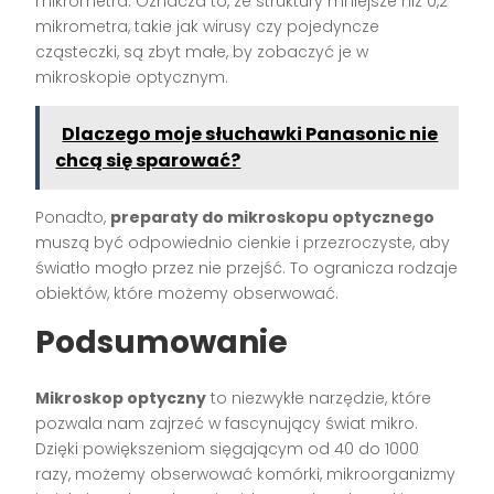
mikrometra. Oznacza to, że struktury mniejsze niż 0,2
mikrometra, takie jak wirusy czy pojedyncze
cząsteczki, są zbyt małe, by zobaczyć je w
mikroskopie optycznym.
Dlaczego moje słuchawki Panasonic nie
chcą się sparować?
Ponadto,
preparaty do mikroskopu optycznego
muszą być odpowiednio cienkie i przezroczyste, aby
światło mogło przez nie przejść. To ogranicza rodzaje
obiektów, które możemy obserwować.
Podsumowanie
Mikroskop optyczny
to niezwykłe narzędzie, które
pozwala nam zajrzeć w fascynujący świat mikro.
Dzięki powiększeniom sięgającym od 40 do 1000
razy, możemy obserwować komórki, mikroorganizmy