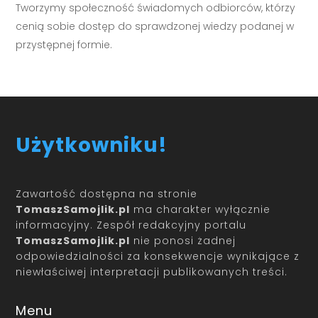
Tworzymy społeczność świadomych odbiorców, którzy
cenią sobie dostęp do sprawdzonej wiedzy podanej w
przystępnej formie.
Użytkowniku!
Zawartość dostępna na stronie
TomaszSamojlik.pl
ma charakter wyłącznie
informacyjny. Zespół redakcyjny portalu
TomaszSamojlik.pl
nie ponosi żadnej
odpowiedzialności za konsekwencje wynikające z
niewłaściwej interpretacji publikowanych treści.
Menu