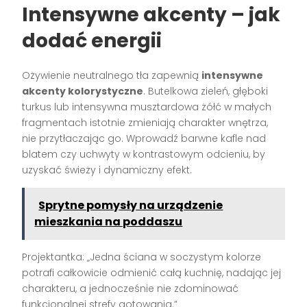
Intensywne akcenty – jak
dodać energii
Ożywienie neutralnego tła zapewnią
intensywne
akcenty kolorystyczne
. Butelkowa zieleń, głęboki
turkus lub intensywna musztardowa żółć w małych
fragmentach istotnie zmieniają charakter wnętrza,
nie przytłaczając go. Wprowadź barwne kafle nad
blatem czy uchwyty w kontrastowym odcieniu, by
uzyskać świeży i dynamiczny efekt.
Sprytne pomysły na urządzenie
mieszkania na poddaszu
Projektantka: „Jedna ściana w soczystym kolorze
potrafi całkowicie odmienić całą kuchnię, nadając jej
charakteru, a jednocześnie nie zdominować
funkcjonalnej strefy gotowania.”