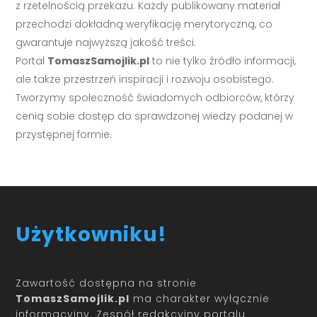
z rzetelnością przekazu. Każdy publikowany materiał
przechodzi dokładną weryfikację merytoryczną, co
gwarantuje najwyższą jakość treści.
Portal
TomaszSamojlik.pl
to nie tylko źródło informacji,
ale także przestrzeń inspiracji i rozwoju osobistego.
Tworzymy społeczność świadomych odbiorców, którzy
cenią sobie dostęp do sprawdzonej wiedzy podanej w
przystępnej formie.
Użytkowniku!
Zawartość dostępna na stronie
TomaszSamojlik.pl
ma charakter wyłącznie
informacyjny. Zespół redakcyjny portalu