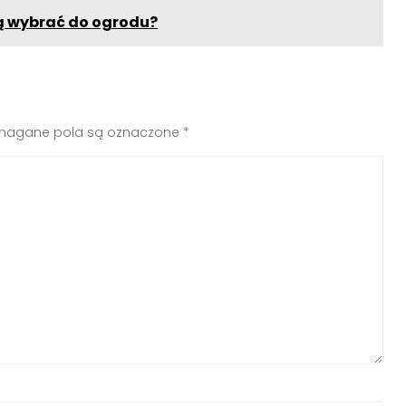
rą wybrać do ogrodu?
agane pola są oznaczone
*