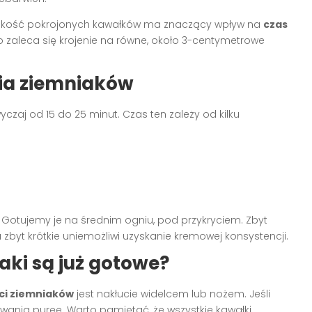
ielkość pokrojonych kawałków ma znaczący wpływ na
czas
 zaleca się krojenie na równe, około 3-centymetrowe
ia ziemniaków
czaj od 15 do 25 minut. Czas ten zależy od kilku
 Gotujemy je na średnim ogniu, pod przykryciem. Zbyt
 zbyt krótkie uniemożliwi uzyskanie kremowej konsystencji.
aki są już gotowe?
ci ziemniaków
jest nakłucie widelcem lub nożem. Jeśli
ania puree. Warto pamiętać, że wszystkie kawałki