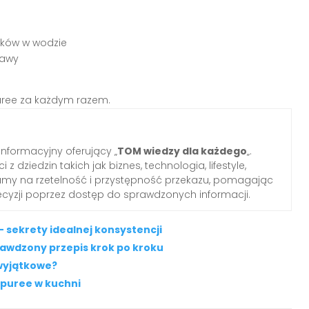
aków w wodzie
rawy
uree za każdym razem.
informacyjny oferujący „
TOM wiedzy dla każdego
„.
z dziedzin takich jak biznes, technologia, lifestyle,
iamy na rzetelność i przystępność przekazu, pomagając
yzji poprzez dostęp do sprawdzonych informacji.
sekrety idealnej konsystencji
awdzony przepis krok po kroku
 wyjątkowe?
puree w kuchni