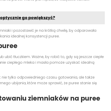
 optycznie go powiększyć?
niaki i pozostawić je na krótką chwilę, by odparowała
ania idealnej konsystencji puree.
puree
b ubić tłuczkiem. Ważne, by robić to, gdy są jeszcze ciepłe
anie ciepłego mleka i masła pomoże uzyskać idealną
t nie tylko odpowiedniego czasu gotowania, ale także
ego ubijania, które może sprawić, że puree stanie się
otowaniu ziemniaków na puree