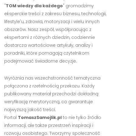
"
TOM wiedzy dla każdego
" gromadzimy
eksperckie treści z zakresu biznesu, technologii,
lifestyle'u, zdrowia, motoryzacji i wielu innych
obszarów. Nasz zespół, współpracując z
ekspertami z różnych dziedzin, codziennie
dostarcza wartościowe artykuły, analizy i
poradniki, które pomagają czytelnikom
podejmować świadome decyzje.
Wyróżnia nas wszechstronność tematyczna
połączona z rzetelnością przekazu. Każdy
publikowany materiał przechodzi dokładną
weryfikację merytoryczną, co gwarantuje
najwyższą jakość treści.
Portal
TomaszSamojlik.pl
to nie tylko źródło
informacji, ale także przestrzeń inspiracji i
rozwoju osobistego. Tworzymy społeczność