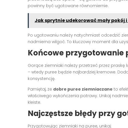
powinny być ugotowane równomiernie.
Jak sprytnie udekorować mały pokój i
Po ugotowaniu należy natychmiast odcedzić ziem
nadmierna wilgoć. To kluczowy moment dla uzysk
Końcowe przygotowanie 
Gorące ziemniaki należy przetrzeć przez praskę lu
– wtedy puree będzie najbardziej kremowe. Dod
konsystencję.
Pamiętaj, że
dobre puree ziemniaczane
to efek
właściwego wykończenia potrawy. Unikaj nadmiern
kleiste.
Najczęstsze błędy przy g
Przygotowując ziemniaki na puree, unikaj: