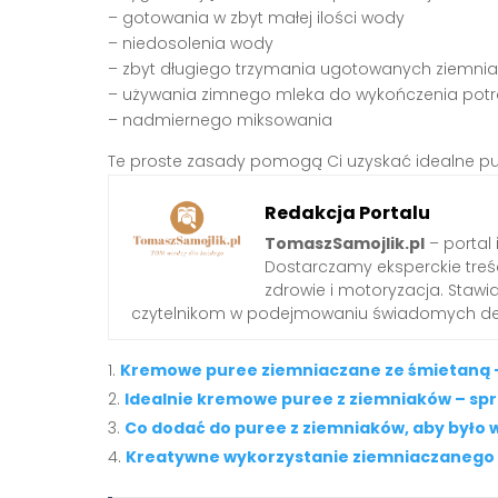
– gotowania w zbyt małej ilości wody
– niedosolenia wody
– zbyt długiego trzymania ugotowanych ziemni
– używania zimnego mleka do wykończenia pot
– nadmiernego miksowania
Te proste zasady pomogą Ci uzyskać idealne p
Redakcja Portalu
TomaszSamojlik.pl
– portal 
Dostarczamy eksperckie treści 
zdrowie i motoryzacja. Staw
czytelnikom w podejmowaniu świadomych dec
Kremowe puree ziemniaczane ze śmietaną – 
Idealnie kremowe puree z ziemniaków – spr
Co dodać do puree z ziemniaków, aby było
Kreatywne wykorzystanie ziemniaczanego 