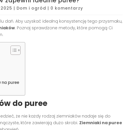
w zapewni idealne puree?
, 2025
|
Dom i ogród
|
0 komentarzy
lu dań. Aby uzyskać idealną konsystencję tego przysmaku,
niaków
. Poznaj sprawdzone metody, które pomogą Ci
m.
w na puree
ów do puree
dzieć, że nie każdy rodzaj ziemniaków nadaje się do
czyste, które zawierają dużo skrobi.
Ziemniaki na puree
ebarwień.