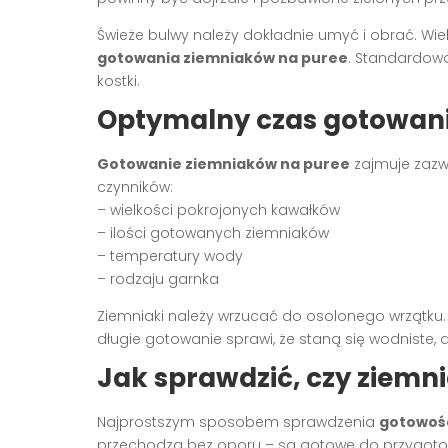
Świeże bulwy należy dokładnie umyć i obrać. W
gotowania ziemniaków na puree
. Standardowo
kostki.
Optymalny czas gotowan
Gotowanie ziemniaków na puree
zajmuje zazwy
czynników:
– wielkości pokrojonych kawałków
– ilości gotowanych ziemniaków
– temperatury wody
– rodzaju garnka
Ziemniaki należy wrzucać do osolonego wrzątku.
długie gotowanie sprawi, że staną się wodniste, a
Jak sprawdzić, czy ziemni
Najprostszym sposobem sprawdzenia
gotowoś
przechodzą bez oporu – są gotowe do przygotow