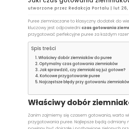
Jaki czas gotowania ziemniakó
utworzone przez
Redakcja Portalu
|
lut 26
Puree ziemniaczane to klasyczny dodatek do wie
kluczowy jest odpowiedni
czas gotowania ziem
przygotować perfekcyjne puree za każdym raze
Spis treści
Właściwy dobór ziemniaków do puree
Optymalny czas gotowania ziemniaków
Jak sprawdzić, czy ziemniaki są już gotowe?
Końcowe przygotowanie puree
Najczęstsze błędy przy gotowaniu ziemniakó
Właściwy dobór ziemniak
Zanim zajmiemy się czasem gotowania, warto wie
przygotowania puree. Najlepsze będą odmiany mą
powinny być dojrzałe i pozbawione zielonych prz