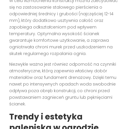
W celu wzmocnienia konstrukcji można zdecydować
się na zastosowanie stalowego pierścienia o
odpowiedniej średnicy i grubości (najczęściej 12-14
mm), który dodatkowo usztywnia całość oraz
zapobiega odkształceniom pod wpływem
temperatury. Optymalna wysokość ścianek
gwarantuje komfortowe użytkowanie, a zaprawa
ogniotrwała chroni murek przed uszkodzeniem na
skutek regularnego rozpalania ognia.
Niezwykle ważna jest również odporność na czynniki
atmosferyczne, którą zapewnia właściwy dobór
materiałów oraz fundament drenażowy. Dzięki temu
nawet po intensywnych opadach woda swobodnie
odpływa poza obręb konstrukcji, co chroni przed
powstawaniem zagnieceń gruntu lub pęknięciami
ścianek.
Trendy i estetyka
paleniska w ogrodzie