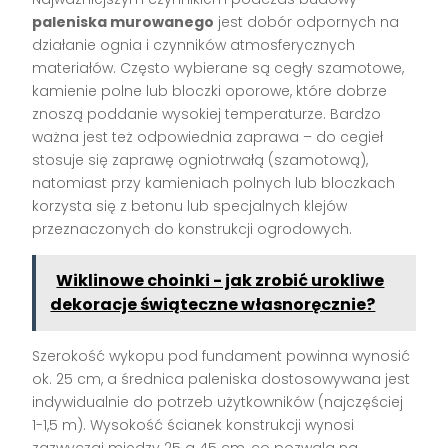
paleniska murowanego
jest dobór odpornych na
działanie ognia i czynników atmosferycznych
materiałów. Często wybierane są cegły szamotowe,
kamienie polne lub bloczki oporowe, które dobrze
znoszą poddanie wysokiej temperaturze. Bardzo
ważna jest też odpowiednia zaprawa – do cegieł
stosuje się zaprawę ogniotrwałą (szamotową),
natomiast przy kamieniach polnych lub bloczkach
korzysta się z betonu lub specjalnych klejów
przeznaczonych do konstrukcji ogrodowych.
Wiklinowe choinki - jak zrobić urokliwe
dekoracje świąteczne własnoręcznie?
Szerokość wykopu pod fundament powinna wynosić
ok. 25 cm, a średnica paleniska dostosowywana jest
indywidualnie do potrzeb użytkowników (najczęściej
1-1,5 m). Wysokość ścianek konstrukcji wynosi
zazwyczaj między 25 a 45 cm, co pozwala na