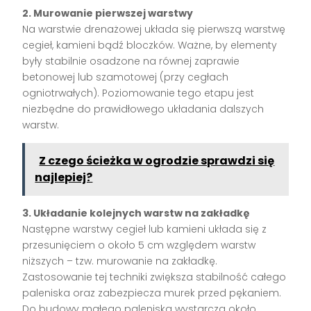
2. Murowanie pierwszej warstwy
Na warstwie drenażowej układa się pierwszą warstwę
cegieł, kamieni bądź bloczków. Ważne, by elementy
były stabilnie osadzone na równej zaprawie
betonowej lub szamotowej (przy cegłach
ogniotrwałych). Poziomowanie tego etapu jest
niezbędne do prawidłowego układania dalszych
warstw.
Z czego ścieżka w ogrodzie sprawdzi się
najlepiej?
3. Układanie kolejnych warstw na zakładkę
Następne warstwy cegieł lub kamieni układa się z
przesunięciem o około 5 cm względem warstw
niższych – tzw. murowanie na zakładkę.
Zastosowanie tej techniki zwiększa stabilność całego
paleniska oraz zabezpiecza murek przed pękaniem.
Do budowy małego paleniska wystarcza około