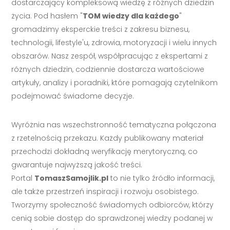
dostarczający kompleksową wiedzę z różnych dziedzin
życia. Pod hasłem "
TOM wiedzy dla każdego
"
gromadzimy eksperckie treści z zakresu biznesu,
technologii, lifestyle'u, zdrowia, motoryzacji i wielu innych
obszarów. Nasz zespół, współpracując z ekspertami z
różnych dziedzin, codziennie dostarcza wartościowe
artykuły, analizy i poradniki, które pomagają czytelnikom
podejmować świadome decyzje.
Wyróżnia nas wszechstronność tematyczna połączona
z rzetelnością przekazu. Każdy publikowany materiał
przechodzi dokładną weryfikację merytoryczną, co
gwarantuje najwyższą jakość treści.
Portal
TomaszSamojlik.pl
to nie tylko źródło informacji,
ale także przestrzeń inspiracji i rozwoju osobistego.
Tworzymy społeczność świadomych odbiorców, którzy
cenią sobie dostęp do sprawdzonej wiedzy podanej w