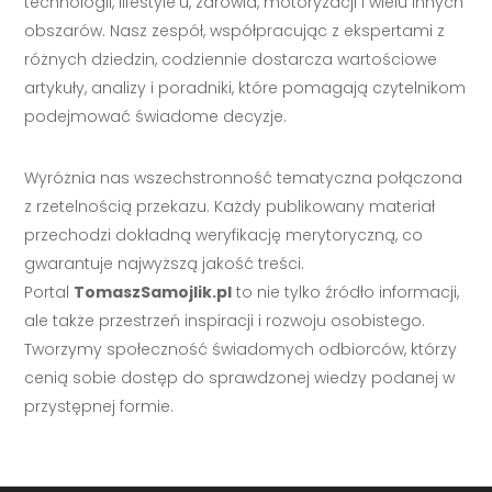
technologii, lifestyle'u, zdrowia, motoryzacji i wielu innych
obszarów. Nasz zespół, współpracując z ekspertami z
różnych dziedzin, codziennie dostarcza wartościowe
artykuły, analizy i poradniki, które pomagają czytelnikom
podejmować świadome decyzje.
Wyróżnia nas wszechstronność tematyczna połączona
z rzetelnością przekazu. Każdy publikowany materiał
przechodzi dokładną weryfikację merytoryczną, co
gwarantuje najwyższą jakość treści.
Portal
TomaszSamojlik.pl
to nie tylko źródło informacji,
ale także przestrzeń inspiracji i rozwoju osobistego.
Tworzymy społeczność świadomych odbiorców, którzy
cenią sobie dostęp do sprawdzonej wiedzy podanej w
przystępnej formie.