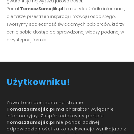
gwarantuje najwyższą jakość treści.
Portal
TomaszSamojlik.pl
to nie tylko źródło informacji,
ale także przestrzeń inspiracji i rozwoju osobistego.
Tworzymy społeczność świadomych odbiorców, którzy
cenią sobie dostęp do sprawdzonej wiedzy podanej w
przystępnej formie.
Użytkowniku!
Zawartość dostępna na stronie
TomaszSamojlik.pl
ma charakter wyłącznie
informacyjny. Zespół redakcyjny portalu
TomaszSamojlik.pl
nie ponosi żadnej
odpowiedzialności za konsekwencje wynikające z