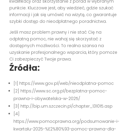
kwalifikacji oraz skorzystanie z porad w wybranym
punkcie. Kluczowe jest, aby wiedzieć, gdzie szukać
informacji i jak się umówić na wizytę, co gwarantuje
szybki dostęp do nieodpłatnego poradnictwa.
Jeśli masz problem prawny i nie stać Cię na
odpłatną pomoc, nie wahaj się skorzystać z
dostępnych możliwości. To realna szansa na
uzyskanie profesjonalnego wsparcia, który pomoże
Ci zabezpieczyć Twoje prawa.
Źródła:
[1] https://www.gov.pl/web/nieodplatna-pomoc
[2] https://www.sc.org.pl/bezplatna-pomoc-
prawna-i-obywatelska-w-2025/
[3] http://bip.um.szczecin.pl/chapter_131015.asp
[4]
https://www.pomocprawna.org/podsumowanie-i-
kwartalu-2025-%E2%80%93-pomoc-prawna-dla-