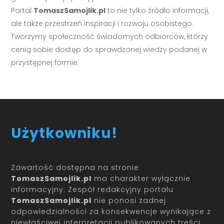
Portal
TomaszSamojlik.pl
to nie tylko źródło informacji,
ale także przestrzeń inspiracji i rozwoju osobistego.
Tworzymy społeczność świadomych odbiorców, którzy
cenią sobie dostęp do sprawdzonej wiedzy podanej w
przystępnej formie.
Użytkowniku!
Zawartość dostępna na stronie
TomaszSamojlik.pl
ma charakter wyłącznie
informacyjny. Zespół redakcyjny portalu
TomaszSamojlik.pl
nie ponosi żadnej
odpowiedzialności za konsekwencje wynikające z
niewłaściwej interpretacji publikowanych treści.