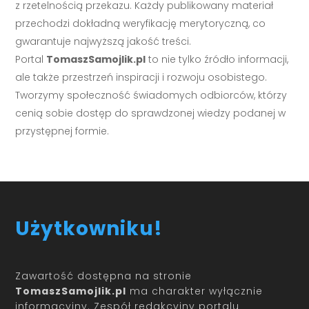
z rzetelnością przekazu. Każdy publikowany materiał
przechodzi dokładną weryfikację merytoryczną, co
gwarantuje najwyższą jakość treści.
Portal
TomaszSamojlik.pl
to nie tylko źródło informacji,
ale także przestrzeń inspiracji i rozwoju osobistego.
Tworzymy społeczność świadomych odbiorców, którzy
cenią sobie dostęp do sprawdzonej wiedzy podanej w
przystępnej formie.
Użytkowniku!
Zawartość dostępna na stronie
TomaszSamojlik.pl
ma charakter wyłącznie
informacyjny. Zespół redakcyjny portalu