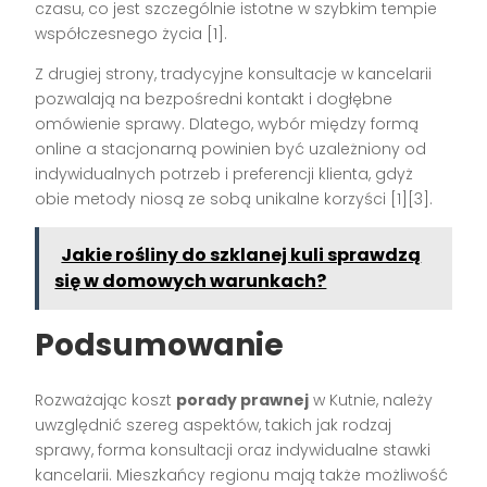
czasu, co jest szczególnie istotne w szybkim tempie
współczesnego życia [1].
Z drugiej strony, tradycyjne konsultacje w kancelarii
pozwalają na bezpośredni kontakt i dogłębne
omówienie sprawy. Dlatego, wybór między formą
online a stacjonarną powinien być uzależniony od
indywidualnych potrzeb i preferencji klienta, gdyż
obie metody niosą ze sobą unikalne korzyści [1][3].
Jakie rośliny do szklanej kuli sprawdzą
się w domowych warunkach?
Podsumowanie
Rozważając koszt
porady prawnej
w Kutnie, należy
uwzględnić szereg aspektów, takich jak rodzaj
sprawy, forma konsultacji oraz indywidualne stawki
kancelarii. Mieszkańcy regionu mają także możliwość