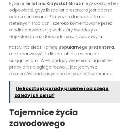
Pytanie
ile lat ma Krzysztof Miruć
nie pozostaje bez
odpowiedzi, gdyż liczba lat prezentera jest dobrze
udokumentowana. Faktyczne dane, oparte na
rzetelnych źródłach i szeroko komentowane przez
media, potwierdzają wiek, który świadczy o
dojrzałości oraz doświadczeniu zawodowym.
Każdy, kto śledzi karierę
popularnego prezentera
,
może zauważyć, że liczba lat idzie w parze z
osiągnięciami. Wiek, będący wynikiem długoletniej
pracy oraz ciągłego rozwoju, jest jednym z
elementów budujących autentyczność wizerunku.
Ile kosztują porady prawne i od czego
zależy ich cena?
Tajemnice życia
zawodowego