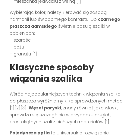
– mieszanka jedwabiu z wełną [1]
Wybierając kolor, należy kierować się zasadą
harmonii lub świadomego kontrastu. Do
czarnego
płaszcza damskiego
świetnie pasują szaliki w
odcieniach:
– szarości
– beżu
– granatu [1]
Klasyczne sposoby
wiązania szalika
Wśród najpopularniejszych technik wiązania szalika
do płaszcza wyróżniamy kilka sprawdzonych metod
[1][2][3].
Węzeł paryski
, znany również jako włoski,
sprawdza się szczególnie w przypadku długich,
prostokątnych szali z cieńszych materiałów [1].
Pojedyncza pętla
to uniwersalne rozwiązanie,