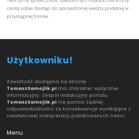
Tworzymy społeczność świadomych odbiorców, którzy
cenią sobie dostęp do sprawdzonej wiedzy podanej w
przystępnej formie.
Użytkowniku!
Zawartość dostępna na stronie
TomaszSamojlik.pl
ma charakter wyłącznie
informacyjny. Zespół redakcyjny portalu
TomaszSamojlik.pl
nie ponosi żadnej
odpowiedzialności za konsekwencje wynikające z
niewłaściwej interpretacji publikowanych treści.
Menu