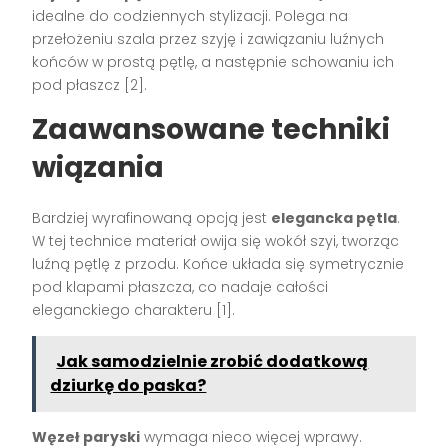
idealne do codziennych stylizacji. Polega na
przełożeniu szala przez szyję i zawiązaniu luźnych
końców w prostą pętlę, a następnie schowaniu ich
pod płaszcz [2].
Zaawansowane techniki
wiązania
Bardziej wyrafinowaną opcją jest
elegancka pętla
.
W tej technice materiał owija się wokół szyi, tworząc
luźną pętlę z przodu. Końce układa się symetrycznie
pod klapami płaszcza, co nadaje całości
eleganckiego charakteru [1].
Jak samodzielnie zrobić dodatkową
dziurkę do paska?
Węzeł paryski
wymaga nieco więcej wprawy.