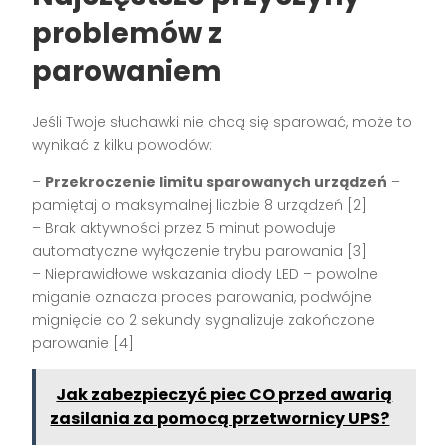
problemów z
parowaniem
Jeśli Twoje słuchawki nie chcą się sparować, może to
wynikać z kilku powodów:
–
Przekroczenie limitu sparowanych urządzeń
–
pamiętaj o maksymalnej liczbie 8 urządzeń [2]
– Brak aktywności przez 5 minut powoduje
automatyczne wyłączenie trybu parowania [3]
– Nieprawidłowe wskazania diody LED – powolne
miganie oznacza proces parowania, podwójne
mignięcie co 2 sekundy sygnalizuje zakończone
parowanie [4]
Jak zabezpieczyć piec CO przed awarią
zasilania za pomocą przetwornicy UPS?