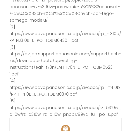
[1] https://forum.mp3store.pl/topic/203516-
panasonic-rz-s300w-parowanie-s%C5%82uchawek-
z-dw%C3%B3ch-r%C3%B3%C5%BCnych-par-tego-
samego-modelu/
[2]
https://eww.pavc.panasonic.co.jp/avcacc/rp_nj310b/
RP-NJ310B_E_PO_TQBM0430-1.pdf
[3]
https://av.jpn.support.panasonic.com/support/techn
ics/downloads/data/operating-
instructions/eah_f70n/EAH-F70N_E_PO_TQBM0523-
1.pdf
[4]
https://eww.pavc.panasonic.co.jp/avcacc/rp_hf410b
/RP-HF410B_E_PO_TQBM0378.pdf
[5]
https://eww.pavc.panasonic.co.jp/avcacc/rz_b310w_
b110w/rz_b310w_rz_b110w_pnqp1799ya_full_po_s.pdf