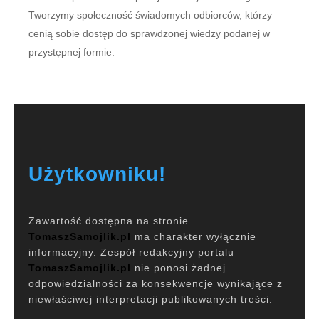
Tworzymy społeczność świadomych odbiorców, którzy
cenią sobie dostęp do sprawdzonej wiedzy podanej w
przystępnej formie.
Użytkowniku!
Zawartość dostępna na stronie
TomaszSamojlik.pl
ma charakter wyłącznie
informacyjny. Zespół redakcyjny portalu
TomaszSamojlik.pl
nie ponosi żadnej
odpowiedzialności za konsekwencje wynikające z
niewłaściwej interpretacji publikowanych treści.