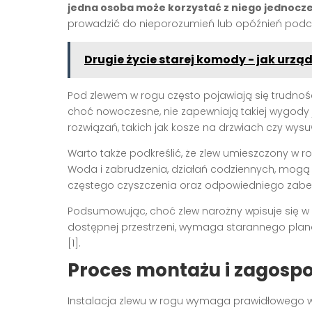
jedna osoba może korzystać z niego jednocz
prowadzić do nieporozumień lub opóźnień podcz
Drugie życie starej komody - jak urzą
Pod zlewem w rogu często pojawiają się trudnoś
choć nowoczesne, nie zapewniają takiej wygod
rozwiązań, takich jak kosze na drzwiach czy wysu
Warto także podkreślić, że zlew umieszczony w r
Woda i zabrudzenia, działań codziennych, mogą
częstego czyszczenia oraz odpowiedniego zabezp
Podsumowując, choć zlew narożny wpisuje się w
dostępnej przestrzeni, wymaga starannego plan
[1].
Proces montażu i zagosp
Instalacja zlewu w rogu wymaga prawidłowego w