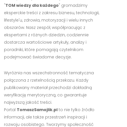
"
TOM wiedzy dla każdego
" gromadzimy
eksperckie treści z zakresu biznesu, technologii,
lifestyle'u, zdrowia, motoryzacji i wielu innych
obszarów. Nasz zespół, współpracując z
ekspertami z różnych dziedzin, codziennie
dostarcza wartościowe artykuły, analizy i
poradniki, które pomagają czytelnikom
podejmować świadome decyzje.
Wyróżnia nas wszechstronność tematyczna
połączona z rzetelnością przekazu. Każdy
publikowany materiał przechodzi dokładną
weryfikację merytoryczną, co gwarantuje
najwyższą jakość treści.
Portal
TomaszSamojlik.pl
to nie tylko źródło
informacji, ale także przestrzeń inspiracji i
rozwoju osobistego. Tworzymy społeczność