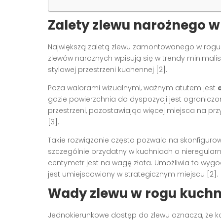
Zalety zlewu narożnego w
Największą zaletą zlewu zamontowanego w rogu k
zlewów narożnych wpisują się w trendy minimalist
stylowej przestrzeni kuchennej [2].
Poza walorami wizualnymi, ważnym atutem jest
gdzie powierzchnia do dyspozycji jest ogranicz
przestrzeni, pozostawiając więcej miejsca na pr
[3].
Takie rozwiązanie często pozwala na skonfigur
szczególnie przydatny w kuchniach o nieregularn
centymetr jest na wagę złota. Umożliwia to wyg
jest umiejscowiony w strategicznym miejscu [2].
Wady zlewu w rogu kuchn
Jednokierunkowe dostęp do zlewu oznacza, że k