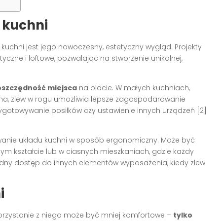
 kuchni
uchni jest jego nowoczesny, estetyczny wygląd. Projekty
yczne i loftowe, pozwalając na stworzenie unikalnej,
oszczędność miejsca
na blacie. W małych kuchniach,
ona, zlew w rogu umożliwia lepsze zagospodarowanie
zygotowywanie posiłków czy ustawienie innych urządzeń [2]
owanie układu kuchni w sposób ergonomiczny. Może być
ym kształcie lub w ciasnych mieszkaniach, gdzie każdy
odny dostęp do innych elementów wyposażenia, kiedy zlew
i
orzystanie z niego może być mniej komfortowe –
tylko