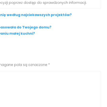
yzji poprzez dostęp do sprawdzonych informacji.
chnię według najciekawszych projektów?
e pasowała do Twojego domu?
owaniu małej kuchni?
agane pola są oznaczone
*