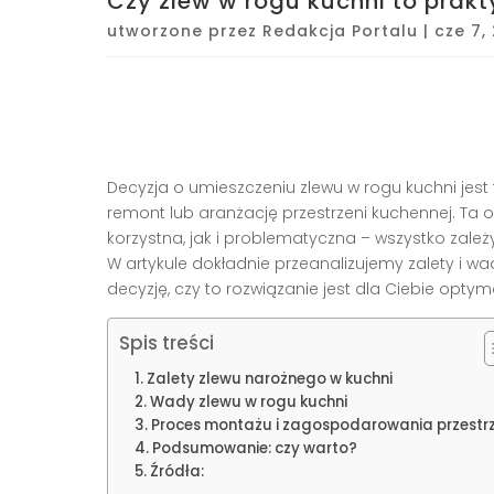
Czy zlew w rogu kuchni to prak
utworzone przez
Redakcja Portalu
|
cze 7,
Decyzja o umieszczeniu zlewu w rogu kuchni jest
remont lub aranżację przestrzeni kuchennej. Ta 
korzystna, jak i problematyczna – wszystko zale
W artykule dokładnie przeanalizujemy zalety i 
decyzję, czy to rozwiązanie jest dla Ciebie optym
Spis treści
Zalety zlewu narożnego w kuchni
Wady zlewu w rogu kuchni
Proces montażu i zagospodarowania przestrz
Podsumowanie: czy warto?
Źródła: