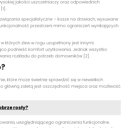
ysokiej jakości uszczelniaczy oraz odpowiednich
[1].
związania specjalistyczne – kosze na drzwiach, wysuwane
 funkcjonalność przestrzeni mimo ograniczeń wynikających
 w których zlew w rogu uzupełniony jest innymi
ąco podnieść komfort użytkowania. Jednak wszystko
wania rozkładu do potrzeb domowników [2].
o?
ie, które może świetnie sprawdzić się w niewielkich
go główną zaletą jest oszczędność miejsca oraz możliwość
obrze rosły?
wania, uwzględniającego ograniczenia funkcjonalne.