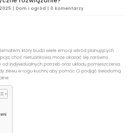
tyczne rozwiązanie?
 2025
|
Dom i ogród
|
0 komentarzy
 tematem, który budzi wiele emocji wśród planujących
opcja, choć nietuzinkowa, może okazać się zarówno
ży od indywidualnych potrzeb oraz układu pomieszczenia.
wady zlewu w rogu kuchni, aby pomóc Ci podjąć świadomą
alne.
eni