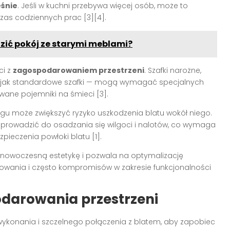
eśnie
. Jeśli w kuchni przebywa więcej osób, może to
as codziennych prac [3][4].
dzić pokój ze starymi meblami?
ci z
zagospodarowaniem przestrzeni
. Szafki narożne,
y jak standardowe szafki — mogą wymagać specjalnych
wane pojemniki na śmieci [3].
ogu może zwiększyć ryzyko uszkodzenia blatu wokół niego.
 prowadzić do osadzania się wilgoci i nalotów, co wymaga
ieczenia powłoki blatu [1].
 nowoczesną estetykę i pozwala na optymalizację
owania i często kompromisów w zakresie funkcjonalności
odarowania przestrzeni
ykonania i szczelnego połączenia z blatem, aby zapobiec