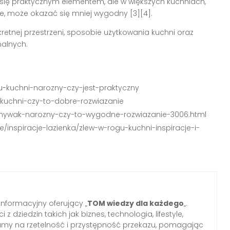
się praktycznym elementem, ale w większych kuchniach,
nie, może okazać się mniej wygodny [3][4].
etnej przestrzeni, sposobie użytkowania kuchni oraz
nalnych.
gu-kuchni-narozny-czy-jest-praktyczny
w-kuchni-czy-to-dobre-rozwiazanie
ozmywak-narozny-czy-to-wygodne-rozwiazanie-3006.html
je/inspiracje-lazienka/zlew-w-rogu-kuchni-inspiracje-i-
informacyjny oferujący „
TOM wiedzy dla każdego
„.
z dziedzin takich jak biznes, technologia, lifestyle,
iamy na rzetelność i przystępność przekazu, pomagając