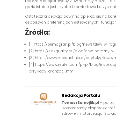
Dobrze zaprojektowany zlew narożny może stać 
gdzie istotne jest szybkie i komfortowe korzysta
Ostateczna decyzja powinna opierać się na konkr
osobistych preferencjach estetycznych i funkcjo
Źródła:
[1] https://primagran.pl/blog/news/zlew-w-ro
[2] https://sinkquality.eu/blog/zlew-narozny-
[3] https://www.maxkuchnie.pl/artykuly/zlew
[4] https://www.reuter.com/pl-pl/blog/inspirac
przyklady-aranzacji.html
Redakcja Portalu
TomaszSamojlik.pl
– portal 
Dostarczamy eksperckie treści 
zdrowie i motoryzacja. Staw