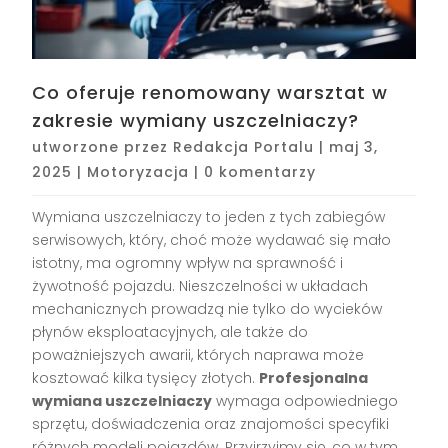
Co oferuje renomowany warsztat w
zakresie wymiany uszczelniaczy?
utworzone przez
Redakcja Portalu
|
maj 3,
2025
|
Motoryzacja
|
0 komentarzy
Wymiana uszczelniaczy to jeden z tych zabiegów
serwisowych, który, choć może wydawać się mało
istotny, ma ogromny wpływ na sprawność i
żywotność pojazdu. Nieszczelności w układach
mechanicznych prowadzą nie tylko do wycieków
płynów eksploatacyjnych, ale także do
poważniejszych awarii, których naprawa może
kosztować kilka tysięcy złotych.
Profesjonalna
wymiana uszczelniaczy
wymaga odpowiedniego
sprzętu, doświadczenia oraz znajomości specyfiki
różnych modeli pojazdów. Przyjrzyjmy się, co w tym