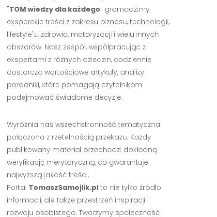
"
TOM wiedzy dla każdego
" gromadzimy
eksperckie treści z zakresu biznesu, technologii,
lifestyle'u, zdrowia, motoryzacji i wielu innych
obszarów. Nasz zespół, współpracując z
ekspertami z różnych dziedzin, codziennie
dostarcza wartościowe artykuły, analizy i
poradniki, które pomagają czytelnikom
podejmować świadome decyzje.
Wyróżnia nas wszechstronność tematyczna
połączona z rzetelnością przekazu. Każdy
publikowany materiał przechodzi dokładną
weryfikację merytoryczną, co gwarantuje
najwyższą jakość treści.
Portal
TomaszSamojlik.pl
to nie tylko źródło
informacji, ale także przestrzeń inspiracji i
rozwoju osobistego. Tworzymy społeczność