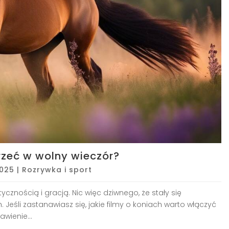
rzeć w wolny wieczór?
2025
|
Rozrywka i sport
cznością i gracją. Nic więc dziwnego, że stały się
Jeśli zastanawiasz się, jakie filmy o koniach warto włączyć
wienie...